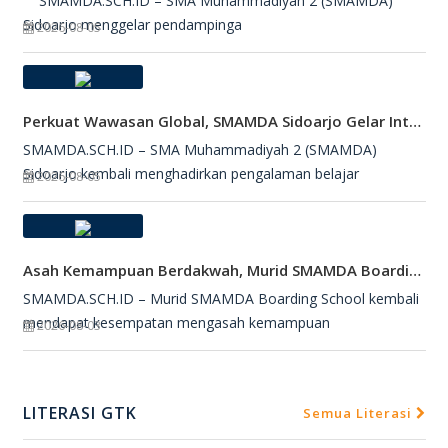
SMAMDA.SCH.ID – SMA Muhammadiyah 2 (SMAMDA)
Sidoarjo menggelar pendampinga
2026-08-05
Perkuat Wawasan Global, SMAMDA Sidoarjo Gelar International Talk Show Bersama Mahasiswa Turki
SMAMDA.SCH.ID – SMA Muhammadiyah 2 (SMAMDA)
Sidoarjo kembali menghadirkan pengalaman belajar
2026-08-05
Asah Kemampuan Berdakwah, Murid SMAMDA Boarding School Dipercaya Jadi Petugas Salat Jumat
SMAMDA.SCH.ID – Murid SMAMDA Boarding School kembali
mendapat kesempatan mengasah kemampuan
2026-08-03
LITERASI GTK
Semua Literasi