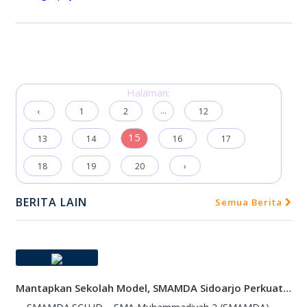
Halaman:
...
‹
1
2
12
15
13
14
16
17
18
19
20
›
BERITA LAIN
Semua Berita
Mantapkan Sekolah Model, SMAMDA Sidoarjo Perkuat Pembelajaran Mendalam Dan KKA