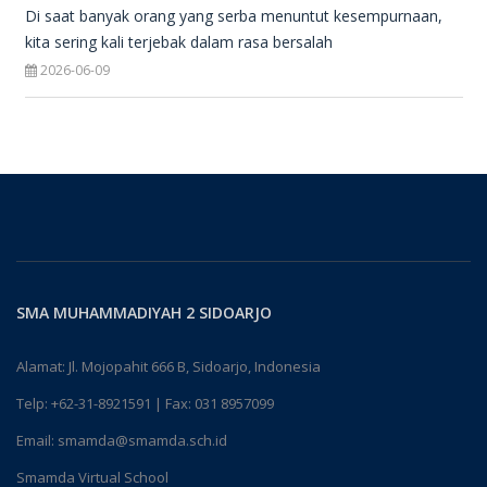
Di saat banyak orang yang serba menuntut kesempurnaan,
kita sering kali terjebak dalam rasa bersalah
2026-06-09
SMA MUHAMMADIYAH 2 SIDOARJO
Alamat: Jl. Mojopahit 666 B, Sidoarjo, Indonesia
Telp:
+62-31-8921591
| Fax: 031 8957099
Email:
smamda@smamda.sch.id
Smamda Virtual School