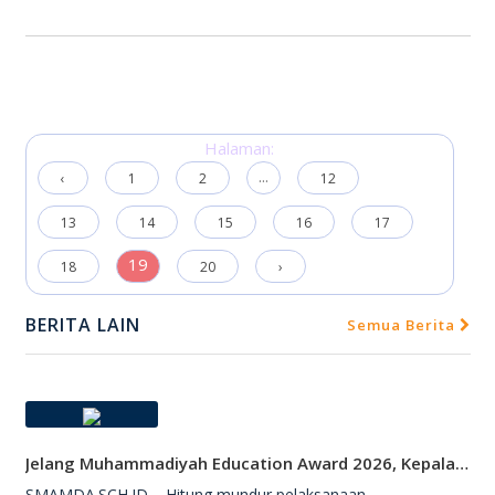
Halaman:
...
‹
1
2
12
13
14
15
16
17
19
18
20
›
BERITA LAIN
Semua Berita
Jelang Muhammadiyah Education Award 2026, Kepala SMAMDA Sidoarjo Suntik Semangat Kontingen
SMAMDA.SCH.ID – Hitung mundur pelaksanaan