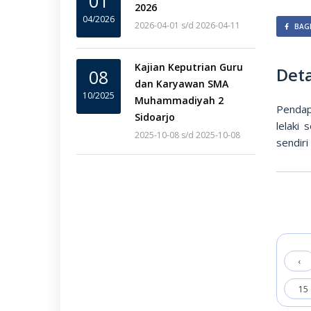
01
2026
04/2026
2026-04-01 s/d 2026-04-11
BAGI
Kajian Keputrian Guru
Deta
08
dan Karyawan SMA
10/2025
Muhammadiyah 2
Pendap
Sidoarjo
lelaki 
2025-10-08 s/d 2025-10-08
sendiri
‹
15