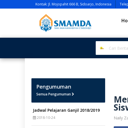
Kontak: Jl. Mojopahit 666 B, Sidoarjo, Indonesia
Tele
Ho
Pengumuman
Semua Pengumuman
Me
Sis
Jadwal Pelajaran Ganjil 2018/2019
2018-10-24
Naily Z