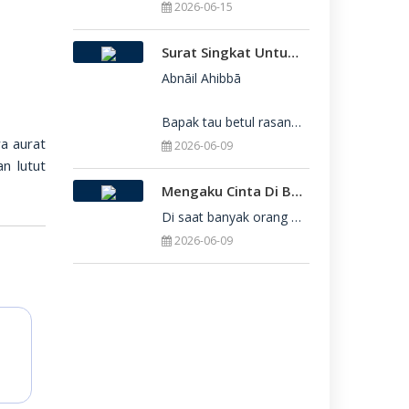
2026-06-15
Surat Singkat Untukmu Yang Belum Juga Diterima Di Perguruan Tinggi
Abnāil Ahibbā

Bapak tau betul rasanya berat sekali ketika dirimu belum juga diterima di Perguru
a aurat
2026-06-09
an lutut
Mengaku Cinta Di Balik Keterbatasan: Seni Menerima Diri Di Hadapan Ilahi
Di saat banyak orang yang serba menuntut kesempurnaan, kita sering kali terjebak dalam rasa bersalah
2026-06-09