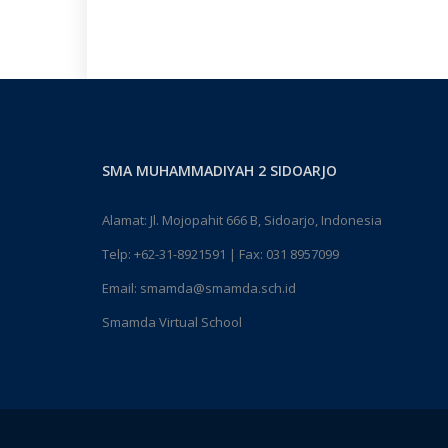
SMA MUHAMMADIYAH 2 SIDOARJO
Alamat: Jl. Mojopahit 666 B, Sidoarjo, Indonesia
Telp:
+62-31-8921591
| Fax: 031 8957099
Email:
smamda@smamda.sch.id
Smamda Virtual School