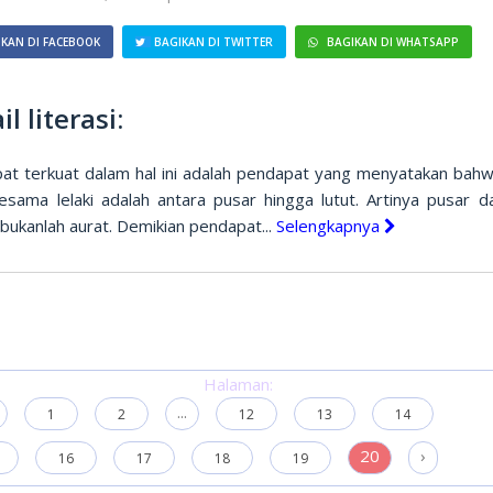
KAN DI FACEBOOK
BAGIKAN DI TWITTER
BAGIKAN DI WHATSAPP
il literasi:
at terkuat dalam hal ini adalah pendapat yang menyatakan bahw
sesama lelaki adalah antara pusar hingga lutut. Artinya pusar d
 bukanlah aurat. Demikian pendapat...
Selengkapnya
Halaman:
...
1
2
12
13
14
20
›
16
17
18
19