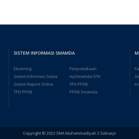
SISTEM INFORMASI SMAMDA
M
Elearning
Perpustakaan
F
Sistem Informasi Siswa
mySmamda GTK
G
Sistem Raport Online
TPA PPDB
In
TPD PPDB
PPDB Smamda
Copyright © 2023 SMA Muhammadiyah 2 Sidoarjo