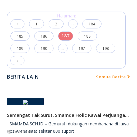
Halaman:
...
‹
1
2
184
187
185
186
188
...
189
190
197
198
›
BERITA LAIN
Semua Berita
Semangat Tak Surut, Smamda Holic Kawal Perjuangan Tim Basket Smamda Di DBL 2026
SMAMDA.SCH.ID – Gemuruh dukungan membahana di Jawa
Pos Arena saat sekitar 600 suport
2026-08-08