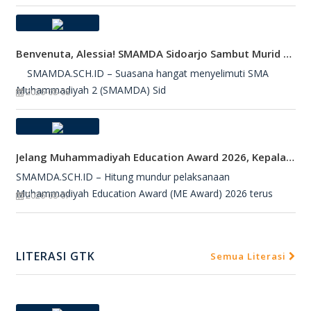
Benvenuta, Alessia! SMAMDA Sidoarjo Sambut Murid Pertukaran Pelajar Dari Italia
SMAMDA.SCH.ID – Suasana hangat menyelimuti SMA
Muhammadiyah 2 (SMAMDA) Sid
2026-08-08
Jelang Muhammadiyah Education Award 2026, Kepala SMAMDA Sidoarjo Suntik Semangat Kontingen
SMAMDA.SCH.ID – Hitung mundur pelaksanaan
Muhammadiyah Education Award (ME Award) 2026 terus
2026-08-07
LITERASI GTK
Semua Literasi