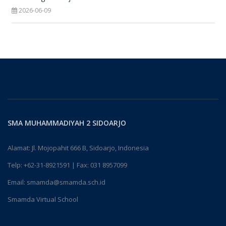
2026-06-09
SMA MUHAMMADIYAH 2 SIDOARJO
Alamat: Jl. Mojopahit 666 B, Sidoarjo, Indonesia
Telp:
+62-31-8921591
| Fax: 031 8957099
Email:
smamda@smamda.sch.id
Smamda Virtual School