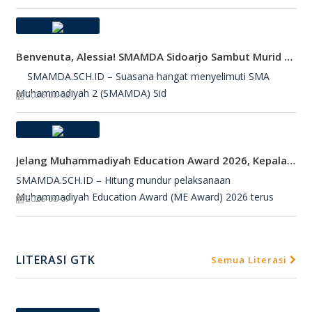
Benvenuta, Alessia! SMAMDA Sidoarjo Sambut Murid Pertukaran Pelajar Dari Italia
SMAMDA.SCH.ID – Suasana hangat menyelimuti SMA
Muhammadiyah 2 (SMAMDA) Sid
2026-08-08
Jelang Muhammadiyah Education Award 2026, Kepala SMAMDA Sidoarjo Suntik Semangat Kontingen
SMAMDA.SCH.ID – Hitung mundur pelaksanaan
Muhammadiyah Education Award (ME Award) 2026 terus
2026-08-07
LITERASI GTK
Semua Literasi