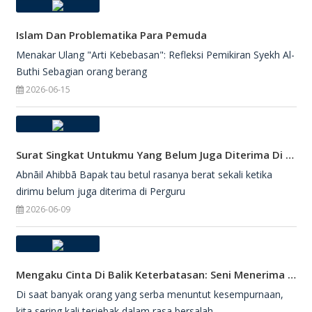
Islam Dan Problematika Para Pemuda
Menakar Ulang "Arti Kebebasan": Refleksi Pemikiran Syekh Al-
Buthi Sebagian orang berang
2026-06-15
Surat Singkat Untukmu Yang Belum Juga Diterima Di Perguruan Tinggi
Abnāil Ahibbā Bapak tau betul rasanya berat sekali ketika
dirimu belum juga diterima di Perguru
2026-06-09
Mengaku Cinta Di Balik Keterbatasan: Seni Menerima Diri Di Hadapan Ilahi
Di saat banyak orang yang serba menuntut kesempurnaan,
kita sering kali terjebak dalam rasa bersalah