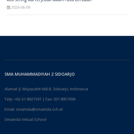
2026-06-09
SMA MUHAMMADIYAH 2 SIDOARJO
Alamat: Jl. Mojopahit 666 B, Sidoarjo, Indonesia
Telp:
+62-31-8921591
| Fax: 031 8957099
Email:
smamda@smamda.sch.id
Smamda Virtual School