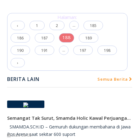
Halaman:
...
‹
1
2
185
188
186
187
189
...
190
191
197
198
›
BERITA LAIN
Semua Berita
Semangat Tak Surut, Smamda Holic Kawal Perjuangan Tim Basket Smamda Di DBL 2026
SMAMDA.SCH.ID – Gemuruh dukungan membahana di Jawa
Pos Arena saat sekitar 600 suport
2026-08-08