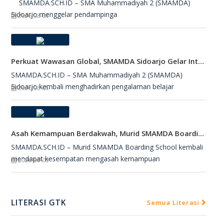
SMAMDA.SCH.ID – SMA Muhammadiyah 2 (SMAMDA)
Sidoarjo menggelar pendampinga
2026-08-05
Perkuat Wawasan Global, SMAMDA Sidoarjo Gelar International Talk Show Bersama Mahasiswa Turki
SMAMDA.SCH.ID – SMA Muhammadiyah 2 (SMAMDA)
Sidoarjo kembali menghadirkan pengalaman belajar
2026-08-05
Asah Kemampuan Berdakwah, Murid SMAMDA Boarding School Dipercaya Jadi Petugas Salat Jumat
SMAMDA.SCH.ID – Murid SMAMDA Boarding School kembali
mendapat kesempatan mengasah kemampuan
2026-08-03
LITERASI GTK
Semua Literasi