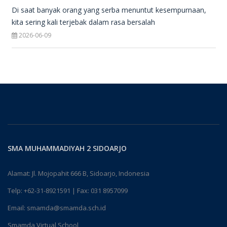
Di saat banyak orang yang serba menuntut kesempurnaan,
kita sering kali terjebak dalam rasa bersalah
2026-06-09
SMA MUHAMMADIYAH 2 SIDOARJO
Alamat: Jl. Mojopahit 666 B, Sidoarjo, Indonesia
Telp:
+62-31-8921591
| Fax: 031 8957099
Email:
smamda@smamda.sch.id
Smamda Virtual School