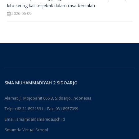
kita sering kali terjebak dalam rasa bersalah
2026-06-09
SMA MUHAMMADIYAH 2 SIDOARJO
Alamat: Jl. Mojopahit 666 B, Sidoarjo, Indonesia
Telp:
+62-31-8921591
| Fax: 031 8957099
Email:
smamda@smamda.sch.id
Smamda Virtual School