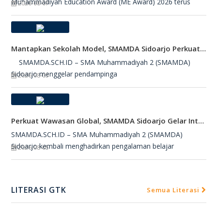
Muhammadiyah Education Award (ME Award) 2026 terus
2026-08-07
Mantapkan Sekolah Model, SMAMDA Sidoarjo Perkuat Pembelajaran Mendalam Dan KKA
SMAMDA.SCH.ID – SMA Muhammadiyah 2 (SMAMDA)
Sidoarjo menggelar pendampinga
2026-08-05
Perkuat Wawasan Global, SMAMDA Sidoarjo Gelar International Talk Show Bersama Mahasiswa Turki
SMAMDA.SCH.ID – SMA Muhammadiyah 2 (SMAMDA)
Sidoarjo kembali menghadirkan pengalaman belajar
2026-08-05
LITERASI GTK
Semua Literasi