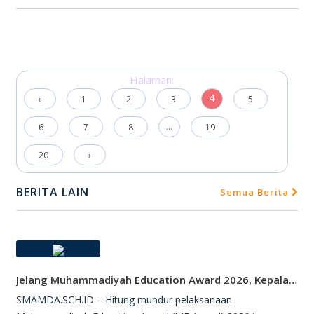
Halaman:
4
‹
1
2
3
5
...
6
7
8
19
20
›
BERITA LAIN
Semua Berita
Jelang Muhammadiyah Education Award 2026, Kepala SMAMDA Sidoarjo Suntik Semangat Kontingen
SMAMDA.SCH.ID – Hitung mundur pelaksanaan