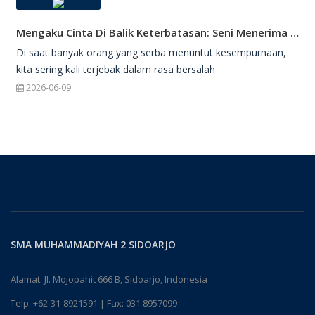
Mengaku Cinta Di Balik Keterbatasan: Seni Menerima Diri Di Hadapan Ilahi
Di saat banyak orang yang serba menuntut kesempurnaan,
kita sering kali terjebak dalam rasa bersalah
2026-06-09
SMA MUHAMMADIYAH 2 SIDOARJO
Alamat: Jl. Mojopahit 666 B, Sidoarjo, Indonesia
Telp:
+62-31-8921591
| Fax: 031 8957099