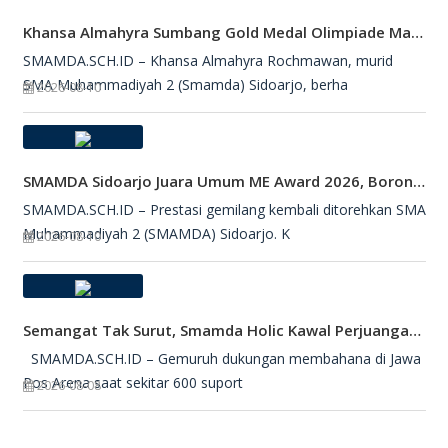
Khansa Almahyra Sumbang Gold Medal Olimpiade Matematika ME Awards 2026
SMAMDA.SCH.ID – Khansa Almahyra Rochmawan, murid
SMA Muhammadiyah 2 (Smamda) Sidoarjo, berha
2026-08-10
SMAMDA Sidoarjo Juara Umum ME Award 2026, Borong 27 Medali
SMAMDA.SCH.ID – Prestasi gemilang kembali ditorehkan SMA
Muhammadiyah 2 (SMAMDA) Sidoarjo. K
2026-08-10
Semangat Tak Surut, Smamda Holic Kawal Perjuangan Tim Basket Smamda Di DBL 2026
SMAMDA.SCH.ID – Gemuruh dukungan membahana di Jawa
Pos Arena saat sekitar 600 suport
2026-08-08