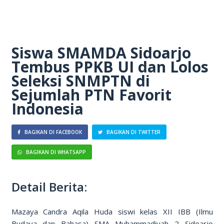
Siswa SMAMDA Sidoarjo
Tembus PPKB UI dan Lolos
Seleksi SNMPTN di
Sejumlah PTN Favorit
Indonesia
BAGIKAN DI FACEBOOK
BAGIKAN DI TWITTER
BAGIKAN DI WHATSAPP
Detail Berita:
Mazaya Candra Aqila Huda siswi kelas XII IBB (Ilmu
Budaya dan Bahasa) SMA Muhammadiyah 2 Sidoarjo