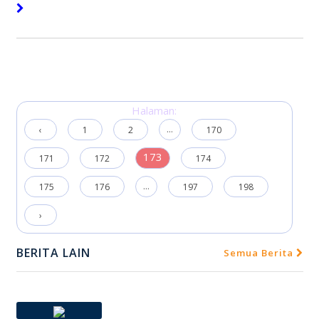
Halaman:
...
‹
1
2
170
173
171
172
174
...
175
176
197
198
›
BERITA LAIN
Semua Berita