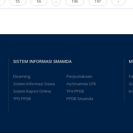
...
55
56
196
197
›
SISTEM INFORMASI SMAMDA
M
Elearning
Perpustakaan
F
Sistem Informasi Siswa
mySmamda GTK
G
Sistem Raport Online
TPA PPDB
In
TPD PPDB
PPDB Smamda