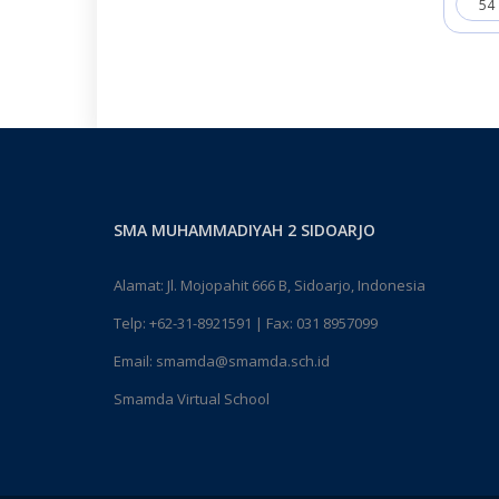
54
SMA MUHAMMADIYAH 2 SIDOARJO
Alamat: Jl. Mojopahit 666 B, Sidoarjo, Indonesia
Telp:
+62-31-8921591
| Fax: 031 8957099
Email:
smamda@smamda.sch.id
Smamda Virtual School