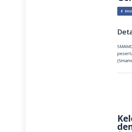
BAGI
Deta
SMAMDA
pesert
(Smamda
Kel
den