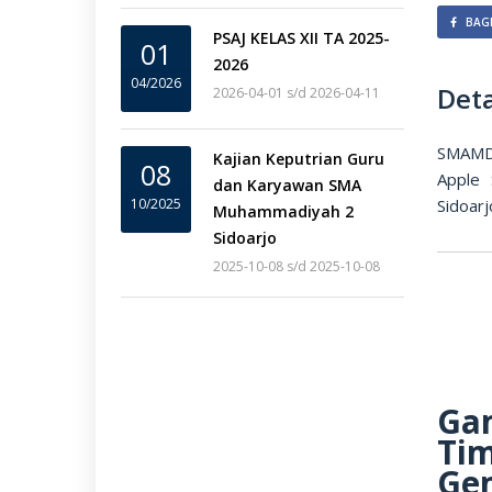
BAGI
PSAJ KELAS XII TA 2025-
01
2026
04/2026
Deta
2026-04-01 s/d 2026-04-11
SMAMDA
Kajian Keputrian Guru
08
Apple
dan Karyawan SMA
10/2025
Sidoarj
Muhammadiyah 2
Sidoarjo
2025-10-08 s/d 2025-10-08
Gam
Ti
Ge