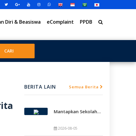
 Diri & Beasiswa
eComplaint
PPDB
BERITA LAIN
Semua Berita
ita
Mantapkan Sekolah Model, SMAMDA Sidoarjo Perkuat Pembelajaran Mendalam Dan KKA
2026-08-05