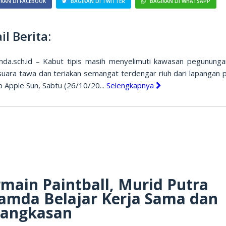
KAN DI FACEBOOK
BAGIKAN DI TWITTER
BAGIKAN DI WHATSAPP
il Berita:
.sch.id – Kabut tipis masih menyelimuti kawasan pegununga
suara tawa dan teriakan semangat terdengar riuh dari lapangan p
 Apple Sun, Sabtu (26/10/20...
Selengkapnya
main Paintball, Murid Putra
amda Belajar Kerja Sama dan
tangkasan