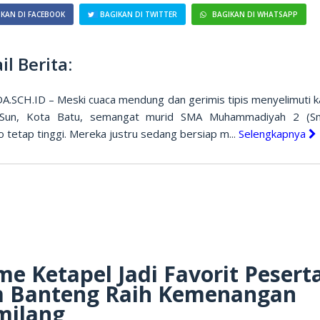
KAN DI FACEBOOK
BAGIKAN DI TWITTER
BAGIKAN DI WHATSAPP
il Berita:
.SCH.ID – Meski cuaca mendung dan gerimis tipis menyelimuti 
 Sun, Kota Batu, semangat murid SMA Muhammadiyah 2 (S
o tetap tinggi. Mereka justru sedang bersiap m...
Selengkapnya
e Ketapel Jadi Favorit Pesert
m Banteng Raih Kemenangan
milang