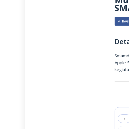
SM
BAGI
Deta
Smamda
Apple 
kegiat
‹