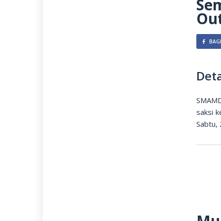
Se
Ou
BAGI
Deta
SMAMDA
saksi 
Sabtu, 
Mu