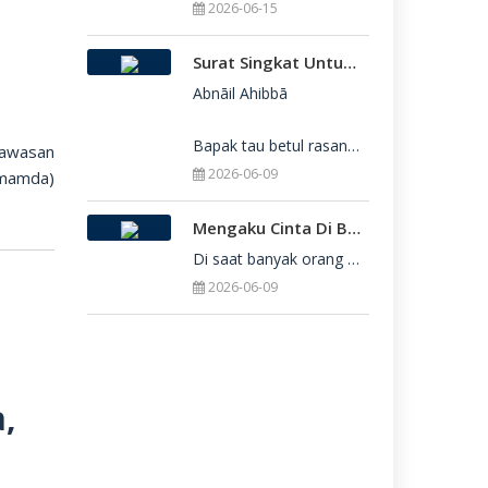
2026-06-15
Surat Singkat Untukmu Yang Belum Juga Diterima Di Perguruan Tinggi
Abnāil Ahibbā

Bapak tau betul rasanya berat sekali ketika dirimu belum juga diterima di Perguru
kawasan
2026-06-09
mamda)
Mengaku Cinta Di Balik Keterbatasan: Seni Menerima Diri Di Hadapan Ilahi
Di saat banyak orang yang serba menuntut kesempurnaan, kita sering kali terjebak dalam rasa bersalah
2026-06-09
a,