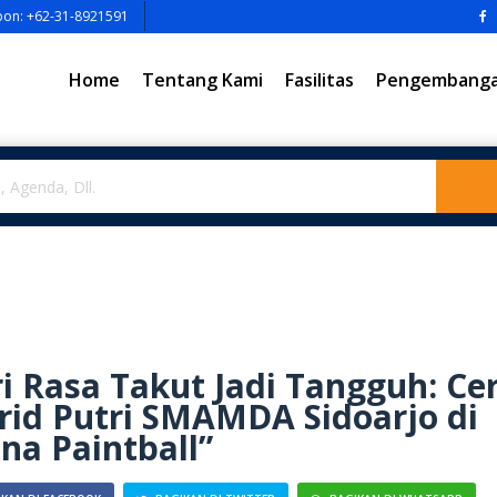
pon: +62-31-8921591
Home
Tentang Kami
Fasilitas
Pengembangan
i Rasa Takut Jadi Tangguh: Cer
id Putri SMAMDA Sidoarjo di
na Paintball”