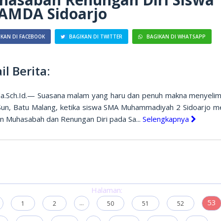
AMDA Sidoarjo
KAN DI FACEBOOK
BAGIKAN DI TWITTER
BAGIKAN DI WHATSAPP
il Berita:
.Sch.Id.— Suasana malam yang haru dan penuh makna menyelimu
Sun, Batu Malang, ketika siswa SMA Muhammadiyah 2 Sidoarjo me
an Muhasabah dan Renungan Diri pada Sa...
Selengkapnya
Halaman:
...
53
1
2
50
51
52