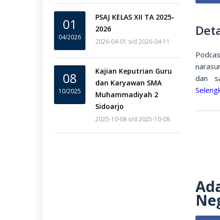
PSAJ KELAS XII TA 2025-
01
Deta
2026
04/2026
2026-04-01 s/d 2026-04-11
Podca
narasu
Kajian Keputrian Guru
08
dan s
dan Karyawan SMA
Seleng
10/2025
Muhammadiyah 2
Sidoarjo
2025-10-08 s/d 2025-10-08
Ada
Neg