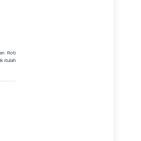
an Roti
k itulah
n