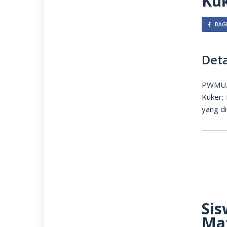
Ku
BAGI
Deta
PWMU.C
Kuker; 
yang di
Sis
Mat