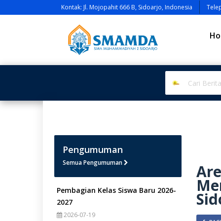
Kontak: Jl. Mojopahit 666 B, Sidoarjo, Indonesia
Tele
Ho
Pengumuman
Semua Pengumuman
Are
Me
Pembagian Kelas Siswa Baru 2026-
Sid
2027
2026-07-19