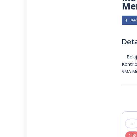
Me
BAGI
Deta
Belaja
Kontri
SMA Mu
‹
158