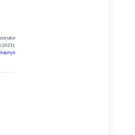
truksi
/2023).
gkapnya