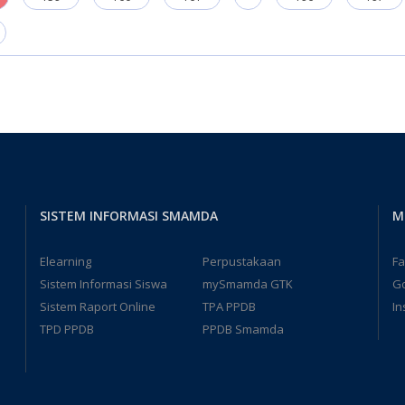
SISTEM INFORMASI SMAMDA
M
Elearning
Perpustakaan
F
Sistem Informasi Siswa
mySmamda GTK
G
Sistem Raport Online
TPA PPDB
In
TPD PPDB
PPDB Smamda