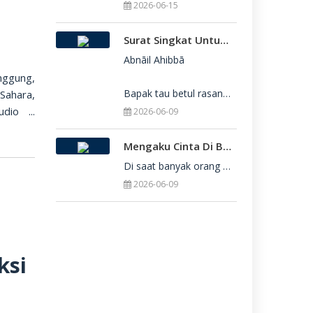
2026-06-15
Surat Singkat Untukmu Yang Belum Juga Diterima Di Perguruan Tinggi
Abnāil Ahibbā

ggung,
Bapak tau betul rasanya berat sekali ketika dirimu belum juga diterima di Perguru
Sahara,
io ...
2026-06-09
Mengaku Cinta Di Balik Keterbatasan: Seni Menerima Diri Di Hadapan Ilahi
Di saat banyak orang yang serba menuntut kesempurnaan, kita sering kali terjebak dalam rasa bersalah
2026-06-09
ksi