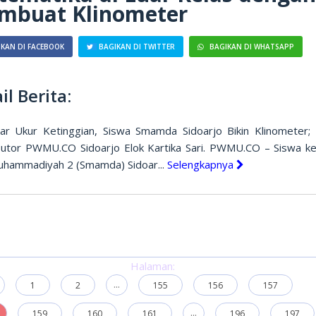
mbuat Klinometer
KAN DI FACEBOOK
BAGIKAN DI TWITTER
BAGIKAN DI WHATSAPP
il Berita:
r Ukur Ketinggian, Siswa Smamda Sidoarjo Bikin Klinometer; 
butor PWMU.CO Sidoarjo Elok Kartika Sari. PWMU.CO – Siswa ke
hammadiyah 2 (Smamda) Sidoar...
Selengkapnya
Halaman:
...
1
2
155
156
157
...
159
160
161
196
197