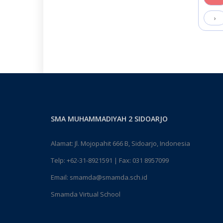
›
SMA MUHAMMADIYAH 2 SIDOARJO
Alamat: Jl. Mojopahit 666 B, Sidoarjo, Indonesia
Telp:
+62-31-8921591
| Fax: 031 8957099
Email:
smamda@smamda.sch.id
Smamda Virtual School