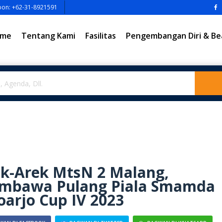
pon: +62-31-8921591
me
Tentang Kami
Fasilitas
Pengembangan Diri & Be
k-Arek MtsN 2 Malang,
mbawa Pulang Piala Smamda
oarjo Cup IV 2023