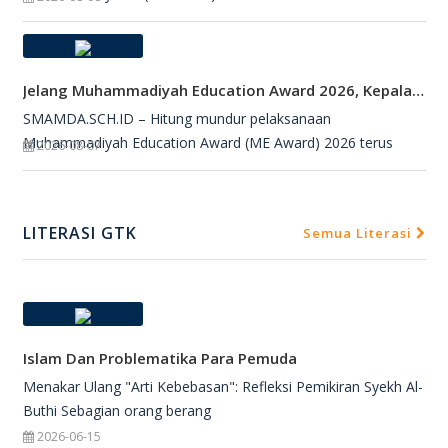
Jelang Muhammadiyah Education Award 2026, Kepala SMAMDA Sidoarjo Suntik Semangat Kontingen
SMAMDA.SCH.ID – Hitung mundur pelaksanaan
Muhammadiyah Education Award (ME Award) 2026 terus
2026-08-07
LITERASI GTK
Semua Literasi
Islam Dan Problematika Para Pemuda
Menakar Ulang "Arti Kebebasan": Refleksi Pemikiran Syekh Al-
Buthi Sebagian orang berang
2026-06-15