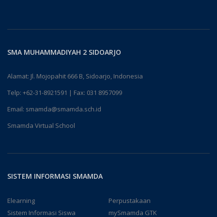
SMA MUHAMMADIYAH 2 SIDOARJO
Alamat: Jl. Mojopahit 666 B, Sidoarjo, Indonesia
Telp:
+62-31-8921591
| Fax: 031 8957099
Email:
smamda@smamda.sch.id
Smamda Virtual School
SISTEM INFORMASI SMAMDA
Elearning
Perpustakaan
Sistem Informasi Siswa
mySmamda GTK