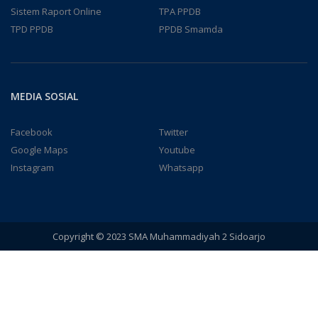
Sistem Raport Online
TPA PPDB
TPD PPDB
PPDB Smamda
MEDIA SOSIAL
Facebook
Twitter
Google Maps
Youtube
Instagram
Whatsapp
Copyright © 2023 SMA Muhammadiyah 2 Sidoarjo