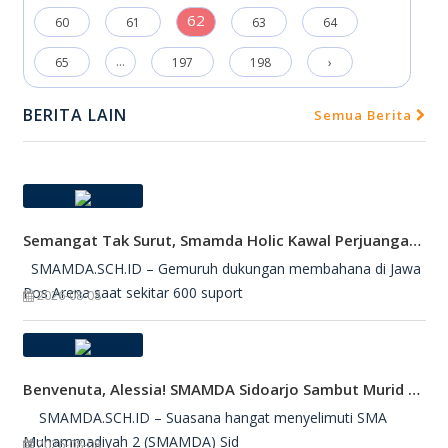
62
60
61
63
64
...
65
197
198
›
BERITA LAIN
Semua Berita
Semangat Tak Surut, Smamda Holic Kawal Perjuangan Tim Basket Smamda Di DBL 2026
SMAMDA.SCH.ID – Gemuruh dukungan membahana di Jawa
Pos Arena saat sekitar 600 suport
2026-08-08
Benvenuta, Alessia! SMAMDA Sidoarjo Sambut Murid Pertukaran Pelajar Dari Italia
SMAMDA.SCH.ID – Suasana hangat menyelimuti SMA
Muhammadiyah 2 (SMAMDA) Sid
2026-08-08