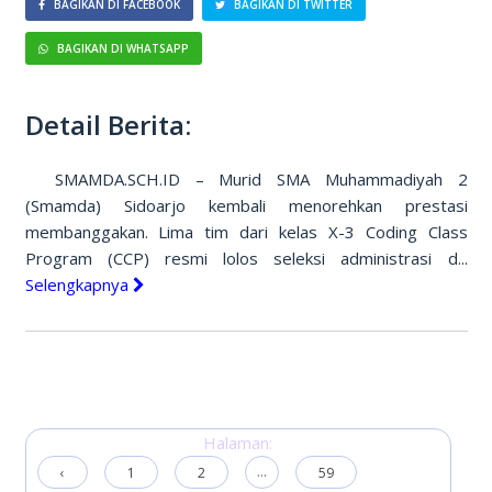
BAGIKAN DI FACEBOOK
BAGIKAN DI TWITTER
BAGIKAN DI WHATSAPP
Detail Berita:
SMAMDA.SCH.ID – Murid SMA Muhammadiyah 2
(Smamda) Sidoarjo kembali menorehkan prestasi
membanggakan. Lima tim dari kelas X-3 Coding Class
Program (CCP) resmi lolos seleksi administrasi d...
Selengkapnya
Halaman:
...
‹
1
2
59