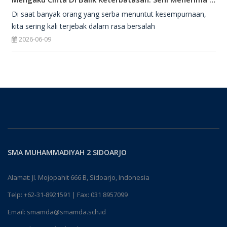
Di saat banyak orang yang serba menuntut kesempurnaan,
kita sering kali terjebak dalam rasa bersalah
2026-06-09
SMA MUHAMMADIYAH 2 SIDOARJO
Alamat: Jl. Mojopahit 666 B, Sidoarjo, Indonesia
Telp:
+62-31-8921591
| Fax: 031 8957099
Email:
smamda@smamda.sch.id