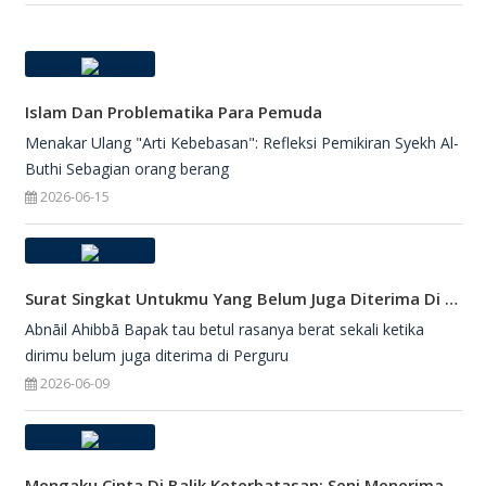
Islam Dan Problematika Para Pemuda
Menakar Ulang "Arti Kebebasan": Refleksi Pemikiran Syekh Al-
Buthi Sebagian orang berang
2026-06-15
Surat Singkat Untukmu Yang Belum Juga Diterima Di Perguruan Tinggi
Abnāil Ahibbā Bapak tau betul rasanya berat sekali ketika
dirimu belum juga diterima di Perguru
2026-06-09
Mengaku Cinta Di Balik Keterbatasan: Seni Menerima Diri Di Hadapan Ilahi