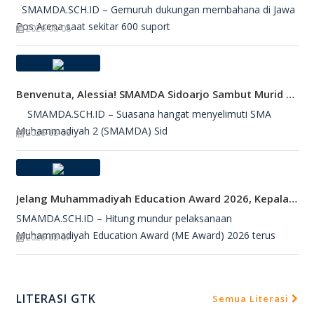
SMAMDA.SCH.ID – Gemuruh dukungan membahana di Jawa
Pos Arena saat sekitar 600 suport
2026-08-08
Benvenuta, Alessia! SMAMDA Sidoarjo Sambut Murid Pertukaran Pelajar Dari Italia
SMAMDA.SCH.ID – Suasana hangat menyelimuti SMA
Muhammadiyah 2 (SMAMDA) Sid
2026-08-08
Jelang Muhammadiyah Education Award 2026, Kepala SMAMDA Sidoarjo Suntik Semangat Kontingen
SMAMDA.SCH.ID – Hitung mundur pelaksanaan
Muhammadiyah Education Award (ME Award) 2026 terus
2026-08-07
LITERASI GTK
Semua Literasi