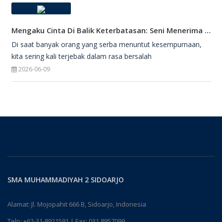
Mengaku Cinta Di Balik Keterbatasan: Seni Menerima Diri Di Hadapan Ilahi
Di saat banyak orang yang serba menuntut kesempurnaan,
kita sering kali terjebak dalam rasa bersalah
2026-06-09
SMA MUHAMMADIYAH 2 SIDOARJO
Alamat: Jl. Mojopahit 666 B, Sidoarjo, Indonesia
Telp:
+62-31-8921591
| Fax: 031 8957099