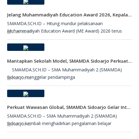
Jelang Muhammadiyah Education Award 2026, Kepala SMAMDA Sidoarjo Suntik Semangat Kontingen
SMAMDA.SCH.ID – Hitung mundur pelaksanaan
Muhammadiyah Education Award (ME Award) 2026 terus
2026-08-07
Mantapkan Sekolah Model, SMAMDA Sidoarjo Perkuat Pembelajaran Mendalam Dan KKA
SMAMDA.SCH.ID – SMA Muhammadiyah 2 (SMAMDA)
Sidoarjo menggelar pendampinga
2026-08-05
Perkuat Wawasan Global, SMAMDA Sidoarjo Gelar International Talk Show Bersama Mahasiswa Turki
SMAMDA.SCH.ID – SMA Muhammadiyah 2 (SMAMDA)
Sidoarjo kembali menghadirkan pengalaman belajar
2026-08-05