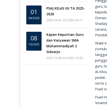
Pengga
guru, k
PSAJ KELAS XII TA 2025-
01
kepedul
2026
Donasi 
04/2026
2026-04-01 s/d 2026-04-11
Shadaq
sarana
Kajian Keputrian Guru
Pondok
08
dan Karyawan SMA
Wakil 
10/2025
Muhammadiyah 2
(Ismub
Sidoarjo
tanggu
2025-10-08 s/d 2025-10-08
pengga
guru, 
Al-Kho
peduli.
serta 
Fuad sa
Fuad m
Smamda