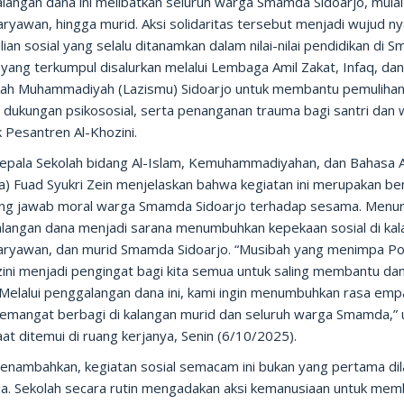
langan dana ini melibatkan seluruh warga Smamda Sidoarjo, mulai
aryawan, hingga murid. Aksi solidaritas tersebut menjadi wujud n
ian sosial yang selalu ditanamkan dalam nilai-nilai pendidikan di 
yang terkumpul disalurkan melalui Lembaga Amil Zakat, Infaq, da
ah Muhammadiyah (Lazismu) Sidoarjo untuk membantu pemuliha
, dukungan psikososial, serta penanganan trauma bagi santri dan
 Pesantren Al-Khozini.
Kepala Sekolah bidang Al-Islam, Kemuhammadiyahan, dan Bahasa 
a) Fuad Syukri Zein menjelaskan bahwa kegiatan ini merupakan be
ng jawab moral warga Smamda Sidoarjo terhadap sesama. Menur
langan dana menjadi sarana menumbuhkan kepekaan sosial di ka
karyawan, dan murid Smamda Sidoarjo. “Musibah yang menimpa P
zini menjadi pengingat bagi kita semua untuk saling membantu da
 Melalui penggalangan dana ini, kami ingin menumbuhkan rasa emp
semangat berbagi di kalangan murid dan seluruh warga Smamda,” 
at ditemui di ruang kerjanya, Senin (6/10/2025).
enambahkan, kegiatan sosial semacam ini bukan yang pertama di
. Sekolah secara rutin mengadakan aksi kemanusiaan untuk mem