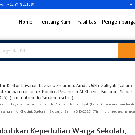
pon: +62-31-8921591
Home
Tentang Kami
Fasilitas
Pengembangan
 Kantor Layanan Lazismu Smamda, Arrida Udkhi Zulfiyah (kanan) menyerahkan bant
santren Al-Khozini, Buduran, Sidoarjo, Senin (6/10/2025). (Tim multimedia/smamda.
buhkan Kepedulian Warga Sekolah,