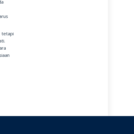
da
harus
 tetapi
ti.
ara
siaan