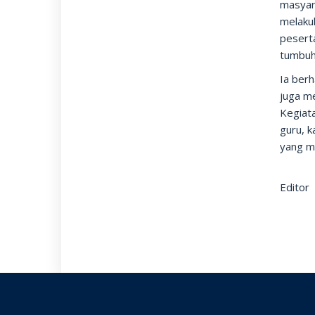
masyar
melaku
peserta
tumbuh 
Ia berh
juga me
Kegiata
guru, 
yang m
Editor