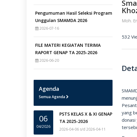
Sma
Khoz
Pengumuman Hasil Seleksi Program
Unggulan SMAMDA 2026
Moh. E
2026-07-16
532 Vi
FILE MATERI KEGIATAN TERIMA
RAPORT GENAP TA 2025-2026
2026-06-20
Deta
Agenda
SMAMDA
Semua Agenda
menunj
Pesantr
yang b
PSTS KELAS X & XI GENAP
06
donasi
TA 2025-2026
04/2026
terseb
2026-04-06 s/d 2026-04-11