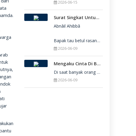
 dari
2026-06-15
yata
Smamda.
Surat Singkat Untukmu Yang Belum Juga Diterima Di Perguruan Tinggi
n
Abnāil Ahibbā

n
 warga
Bapak tau betul rasanya berat sekali ketika dirimu belum juga diterima di Perguru
2026-06-09
Arab
ntuk
Mengaku Cinta Di Balik Keterbatasan: Seni Menerima Diri Di Hadapan Ilahi
utnya,
Di saat banyak orang yang serba menuntut kesempurnaan, kita sering kali terjebak dalam rasa bersalah
langan
2026-06-09
ondok
n
ati
ujar
lakukan
bantu