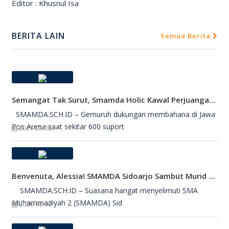
Editor : Khusnul Isa
BERITA LAIN
Semua Berita
Semangat Tak Surut, Smamda Holic Kawal Perjuangan Tim Basket Smamda Di DBL 2026
SMAMDA.SCH.ID – Gemuruh dukungan membahana di Jawa
Pos Arena saat sekitar 600 suport
2026-08-08
Benvenuta, Alessia! SMAMDA Sidoarjo Sambut Murid Pertukaran Pelajar Dari Italia
SMAMDA.SCH.ID – Suasana hangat menyelimuti SMA
Muhammadiyah 2 (SMAMDA) Sid
2026-08-08