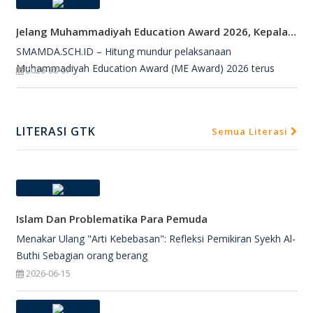
Jelang Muhammadiyah Education Award 2026, Kepala SMAMDA Sidoarjo Suntik Semangat Kontingen
SMAMDA.SCH.ID – Hitung mundur pelaksanaan
Muhammadiyah Education Award (ME Award) 2026 terus
2026-08-07
LITERASI GTK
Semua Literasi
Islam Dan Problematika Para Pemuda
Menakar Ulang "Arti Kebebasan": Refleksi Pemikiran Syekh Al-
Buthi Sebagian orang berang
2026-06-15