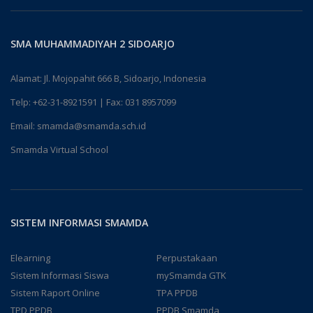
SMA MUHAMMADIYAH 2 SIDOARJO
Alamat: Jl. Mojopahit 666 B, Sidoarjo, Indonesia
Telp:
+62-31-8921591
| Fax: 031 8957099
Email:
smamda@smamda.sch.id
Smamda Virtual School
SISTEM INFORMASI SMAMDA
Elearning
Perpustakaan
Sistem Informasi Siswa
mySmamda GTK
Sistem Raport Online
TPA PPDB
TPD PPDB
PPDB Smamda