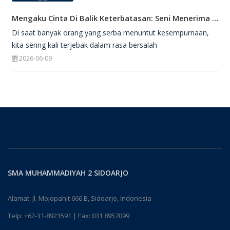
Mengaku Cinta Di Balik Keterbatasan: Seni Menerima Diri Di Hadapan Ilahi
Di saat banyak orang yang serba menuntut kesempurnaan,
kita sering kali terjebak dalam rasa bersalah
2026-06-09
SMA MUHAMMADIYAH 2 SIDOARJO
Alamat: Jl. Mojopahit 666 B, Sidoarjo, Indonesia
Telp:
+62-31-8921591
| Fax: 031 8957099