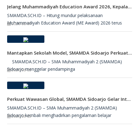
Jelang Muhammadiyah Education Award 2026, Kepala SMAMDA Sidoarjo Suntik Semangat Kontingen
SMAMDA.SCH.ID – Hitung mundur pelaksanaan
Muhammadiyah Education Award (ME Award) 2026 terus
2026-08-07
Mantapkan Sekolah Model, SMAMDA Sidoarjo Perkuat Pembelajaran Mendalam Dan KKA
SMAMDA.SCH.ID – SMA Muhammadiyah 2 (SMAMDA)
Sidoarjo menggelar pendampinga
2026-08-05
Perkuat Wawasan Global, SMAMDA Sidoarjo Gelar International Talk Show Bersama Mahasiswa Turki
SMAMDA.SCH.ID – SMA Muhammadiyah 2 (SMAMDA)
Sidoarjo kembali menghadirkan pengalaman belajar
2026-08-05