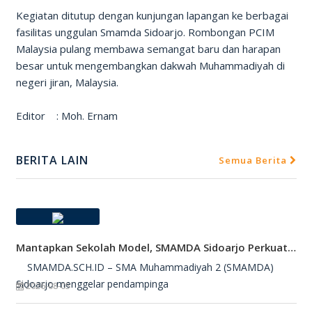
Kegiatan ditutup dengan kunjungan lapangan ke berbagai
fasilitas unggulan Smamda Sidoarjo. Rombongan PCIM
Malaysia pulang membawa semangat baru dan harapan
besar untuk mengembangkan dakwah Muhammadiyah di
negeri jiran, Malaysia.
Editor : Moh. Ernam
BERITA LAIN
Semua Berita
Mantapkan Sekolah Model, SMAMDA Sidoarjo Perkuat Pembelajaran Mendalam Dan KKA
SMAMDA.SCH.ID – SMA Muhammadiyah 2 (SMAMDA)
Sidoarjo menggelar pendampinga
2026-08-05