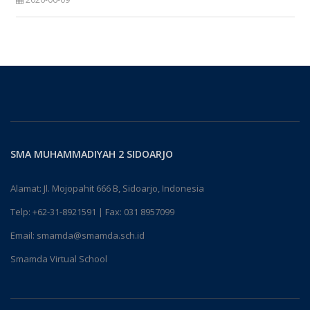
SMA MUHAMMADIYAH 2 SIDOARJO
Alamat: Jl. Mojopahit 666 B, Sidoarjo, Indonesia
Telp:
+62-31-8921591
| Fax: 031 8957099
Email:
smamda@smamda.sch.id
Smamda Virtual School