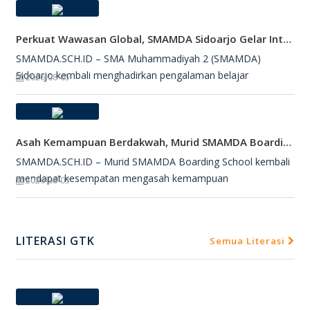
Perkuat Wawasan Global, SMAMDA Sidoarjo Gelar International Talk Show Bersama Mahasiswa Turki
SMAMDA.SCH.ID – SMA Muhammadiyah 2 (SMAMDA)
Sidoarjo kembali menghadirkan pengalaman belajar
2026-08-05
Asah Kemampuan Berdakwah, Murid SMAMDA Boarding School Dipercaya Jadi Petugas Salat Jumat
SMAMDA.SCH.ID – Murid SMAMDA Boarding School kembali
mendapat kesempatan mengasah kemampuan
2026-08-03
LITERASI GTK
Semua Literasi