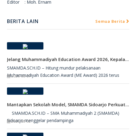
Editor : Moh. Ernam
BERITA LAIN
Semua Berita
Jelang Muhammadiyah Education Award 2026, Kepala SMAMDA Sidoarjo Suntik Semangat Kontingen
SMAMDA.SCH.ID – Hitung mundur pelaksanaan
Muhammadiyah Education Award (ME Award) 2026 terus
2026-08-07
Mantapkan Sekolah Model, SMAMDA Sidoarjo Perkuat Pembelajaran Mendalam Dan KKA
SMAMDA.SCH.ID – SMA Muhammadiyah 2 (SMAMDA)
Sidoarjo menggelar pendampinga
2026-08-05