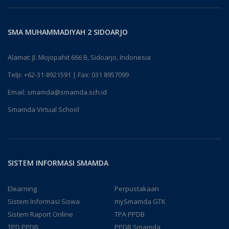
SMA MUHAMMADIYAH 2 SIDOARJO
Alamat: Jl. Mojopahit 666 B, Sidoarjo, Indonesia
Telp:
+62-31-8921591
| Fax: 031 8957099
Email:
smamda@smamda.sch.id
Smamda Virtual School
SISTEM INFORMASI SMAMDA
Elearning
Perpustakaan
Sistem Informasi Siswa
mySmamda GTK
Sistem Raport Online
TPA PPDB
TPD PPDB
PPDB Smamda