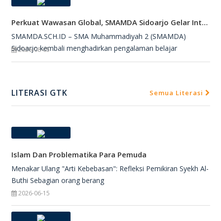
Perkuat Wawasan Global, SMAMDA Sidoarjo Gelar International Talk Show Bersama Mahasiswa Turki
SMAMDA.SCH.ID – SMA Muhammadiyah 2 (SMAMDA)
Sidoarjo kembali menghadirkan pengalaman belajar
2026-08-05
LITERASI GTK
Semua Literasi
Islam Dan Problematika Para Pemuda
Menakar Ulang "Arti Kebebasan": Refleksi Pemikiran Syekh Al-
Buthi Sebagian orang berang
2026-06-15