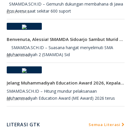
SMAMDA.SCH.ID – Gemuruh dukungan membahana di Jawa
Pos Arena saat sekitar 600 suport
2026-08-08
Benvenuta, Alessia! SMAMDA Sidoarjo Sambut Murid Pertukaran Pelajar Dari Italia
SMAMDA.SCH.ID – Suasana hangat menyelimuti SMA
Muhammadiyah 2 (SMAMDA) Sid
2026-08-08
Jelang Muhammadiyah Education Award 2026, Kepala SMAMDA Sidoarjo Suntik Semangat Kontingen
SMAMDA.SCH.ID – Hitung mundur pelaksanaan
Muhammadiyah Education Award (ME Award) 2026 terus
2026-08-07
LITERASI GTK
Semua Literasi