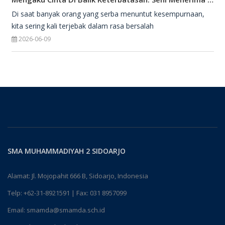
Di saat banyak orang yang serba menuntut kesempurnaan,
kita sering kali terjebak dalam rasa bersalah
2026-06-09
SMA MUHAMMADIYAH 2 SIDOARJO
Alamat: Jl. Mojopahit 666 B, Sidoarjo, Indonesia
Telp:
+62-31-8921591
| Fax: 031 8957099
Email:
smamda@smamda.sch.id