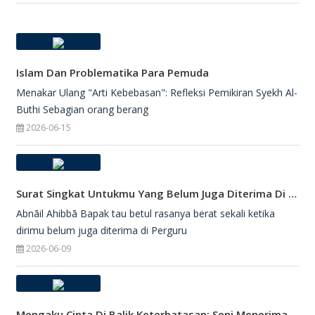
Islam Dan Problematika Para Pemuda
Menakar Ulang "Arti Kebebasan": Refleksi Pemikiran Syekh Al-
Buthi Sebagian orang berang
2026-06-15
Surat Singkat Untukmu Yang Belum Juga Diterima Di Perguruan Tinggi
Abnāil Ahibbā Bapak tau betul rasanya berat sekali ketika
dirimu belum juga diterima di Perguru
2026-06-09
Mengaku Cinta Di Balik Keterbatasan: Seni Menerima Diri Di Hadapan Ilahi