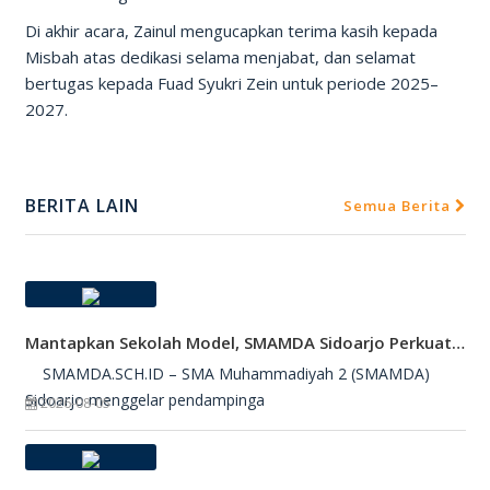
Di akhir acara, Zainul mengucapkan terima kasih kepada
Misbah atas dedikasi selama menjabat, dan selamat
bertugas kepada Fuad Syukri Zein untuk periode 2025–
2027.
BERITA LAIN
Semua Berita
Mantapkan Sekolah Model, SMAMDA Sidoarjo Perkuat Pembelajaran Mendalam Dan KKA
SMAMDA.SCH.ID – SMA Muhammadiyah 2 (SMAMDA)
Sidoarjo menggelar pendampinga
2026-08-05