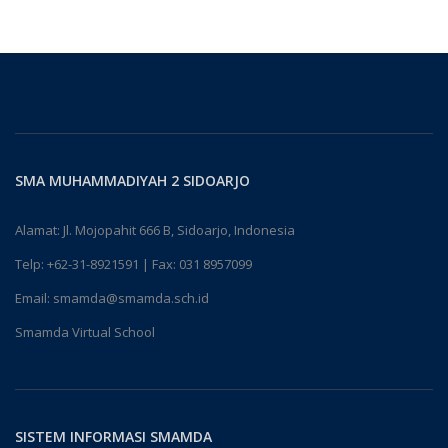
SMA MUHAMMADIYAH 2 SIDOARJO
Alamat: Jl. Mojopahit 666 B, Sidoarjo, Indonesia
Telp:
+62-31-8921591
| Fax: 031 8957099
Email:
smamda@smamda.sch.id
Smamda Virtual School
SISTEM INFORMASI SMAMDA