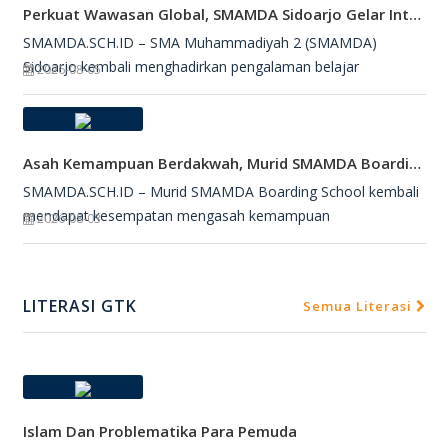
Perkuat Wawasan Global, SMAMDA Sidoarjo Gelar International Talk Show Bersama Mahasiswa Turki
SMAMDA.SCH.ID – SMA Muhammadiyah 2 (SMAMDA)
Sidoarjo kembali menghadirkan pengalaman belajar
2026-08-05
Asah Kemampuan Berdakwah, Murid SMAMDA Boarding School Dipercaya Jadi Petugas Salat Jumat
SMAMDA.SCH.ID – Murid SMAMDA Boarding School kembali
mendapat kesempatan mengasah kemampuan
2026-08-03
LITERASI GTK
Semua Literasi
Islam Dan Problematika Para Pemuda