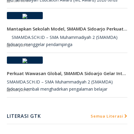
2026-08-07
Mantapkan Sekolah Model, SMAMDA Sidoarjo Perkuat Pembelajaran Mendalam Dan KKA
SMAMDA.SCH.ID – SMA Muhammadiyah 2 (SMAMDA)
Sidoarjo menggelar pendampinga
2026-08-05
Perkuat Wawasan Global, SMAMDA Sidoarjo Gelar International Talk Show Bersama Mahasiswa Turki
SMAMDA.SCH.ID – SMA Muhammadiyah 2 (SMAMDA)
Sidoarjo kembali menghadirkan pengalaman belajar
2026-08-05
LITERASI GTK
Semua Literasi