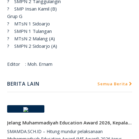
? SMPN 2 Tanggulangin
? SMP Insan Kamil (B)
Grup G
? MTsN 1 Sidoarjo
? SMPN 1 Tulangan
? MTsN 2 Malang (A)
? SMPN 2 Sidoarjo (A)
Editor : Moh. Ernam
BERITA LAIN
Semua Berita
Jelang Muhammadiyah Education Award 2026, Kepala SMAMDA Sidoarjo Suntik Semangat Kontingen
SMAMDA.SCH.ID – Hitung mundur pelaksanaan
Muhammadiyah Education Award (ME Award) 2026 terus