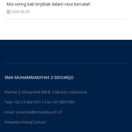
kita sering kali terjebak dalam rasa bersalah
2026-06-09
SMA MUHAMMADIYAH 2 SIDOARJO
Alamat: Jl. Mojopahit 666 B, Sidoarjo, Indonesia
Telp:
+62-31-8921591
| Fax: 031 8957099
Email:
smamda@smamda.sch.id
Smamda Virtual School