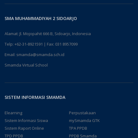
SMA MUHAMMADIYAH 2 SIDOARJO
Alamat: Jl. Mojopahit 666 B, Sidoarjo, Indonesia
Telp:
+62-31-8921591
| Fax: 031 8957099
Email:
smamda@smamda.sch.id
Smamda Virtual School
SISTEM INFORMASI SMAMDA
Elearning
Perpustakaan
Sistem Informasi Siswa
mySmamda GTK
Sistem Raport Online
TPA PPDB
TPD PPDB
PPDB Smamda