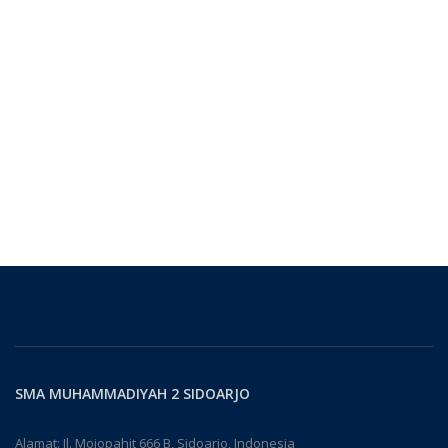
SMA MUHAMMADIYAH 2 SIDOARJO
Alamat: Jl. Mojopahit 666 B, Sidoarjo, Indonesia