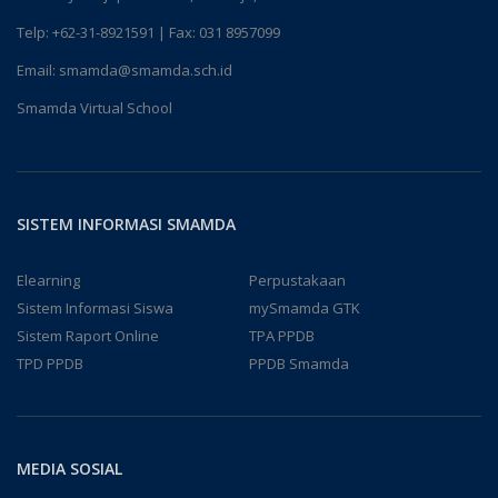
Telp:
+62-31-8921591
| Fax: 031 8957099
Email:
smamda@smamda.sch.id
Smamda Virtual School
SISTEM INFORMASI SMAMDA
Elearning
Perpustakaan
Sistem Informasi Siswa
mySmamda GTK
Sistem Raport Online
TPA PPDB
TPD PPDB
PPDB Smamda
MEDIA SOSIAL