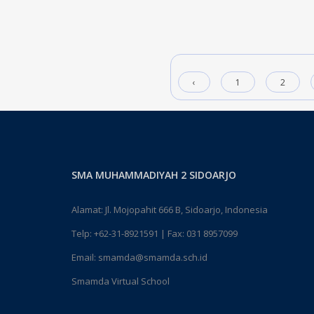
‹
1
2
SMA MUHAMMADIYAH 2 SIDOARJO
Alamat: Jl. Mojopahit 666 B, Sidoarjo, Indonesia
Telp:
+62-31-8921591
| Fax: 031 8957099
Email:
smamda@smamda.sch.id
Smamda Virtual School