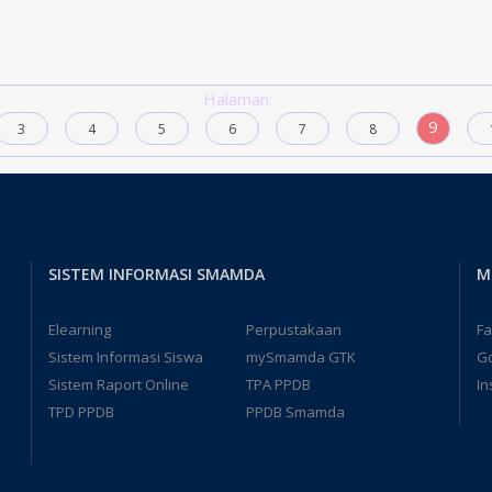
Halaman:
9
3
4
5
6
7
8
SISTEM INFORMASI SMAMDA
M
Elearning
Perpustakaan
F
Sistem Informasi Siswa
mySmamda GTK
G
Sistem Raport Online
TPA PPDB
In
TPD PPDB
PPDB Smamda