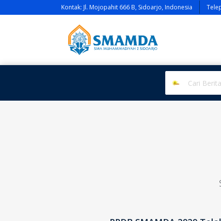
Kontak: Jl. Mojopahit 666 B, Sidoarjo, Indonesia
Tele