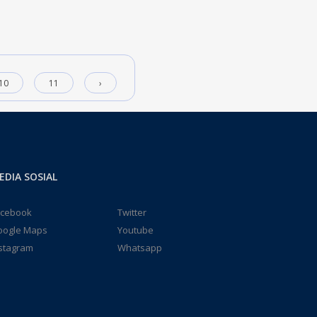
10
11
›
EDIA SOSIAL
acebook
Twitter
oogle Maps
Youtube
stagram
Whatsapp