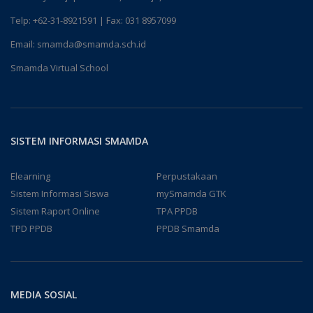
Telp:
+62-31-8921591
| Fax: 031 8957099
Email:
smamda@smamda.sch.id
Smamda Virtual School
SISTEM INFORMASI SMAMDA
Elearning
Perpustakaan
Sistem Informasi Siswa
mySmamda GTK
Sistem Raport Online
TPA PPDB
TPD PPDB
PPDB Smamda
MEDIA SOSIAL