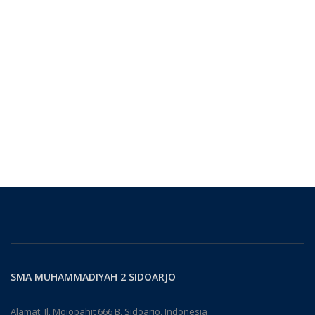
SMA MUHAMMADIYAH 2 SIDOARJO
Alamat: Jl. Mojopahit 666 B, Sidoarjo, Indonesia