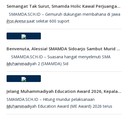
Semangat Tak Surut, Smamda Holic Kawal Perjuangan Tim Basket Smamda Di DBL 2026
SMAMDA.SCH.ID – Gemuruh dukungan membahana di Jawa
Pos Arena saat sekitar 600 suport
2026-08-08
Benvenuta, Alessia! SMAMDA Sidoarjo Sambut Murid Pertukaran Pelajar Dari Italia
SMAMDA.SCH.ID – Suasana hangat menyelimuti SMA
Muhammadiyah 2 (SMAMDA) Sid
2026-08-08
Jelang Muhammadiyah Education Award 2026, Kepala SMAMDA Sidoarjo Suntik Semangat Kontingen
SMAMDA.SCH.ID – Hitung mundur pelaksanaan
Muhammadiyah Education Award (ME Award) 2026 terus
2026-08-07