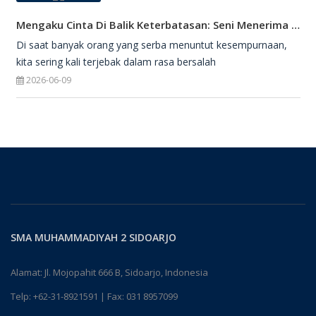
Mengaku Cinta Di Balik Keterbatasan: Seni Menerima Diri Di Hadapan Ilahi
Di saat banyak orang yang serba menuntut kesempurnaan,
kita sering kali terjebak dalam rasa bersalah
2026-06-09
SMA MUHAMMADIYAH 2 SIDOARJO
Alamat: Jl. Mojopahit 666 B, Sidoarjo, Indonesia
Telp:
+62-31-8921591
| Fax: 031 8957099