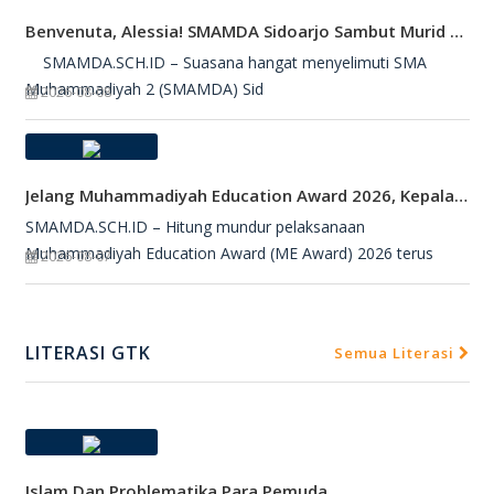
Benvenuta, Alessia! SMAMDA Sidoarjo Sambut Murid Pertukaran Pelajar Dari Italia
SMAMDA.SCH.ID – Suasana hangat menyelimuti SMA
Muhammadiyah 2 (SMAMDA) Sid
2026-08-08
Jelang Muhammadiyah Education Award 2026, Kepala SMAMDA Sidoarjo Suntik Semangat Kontingen
SMAMDA.SCH.ID – Hitung mundur pelaksanaan
Muhammadiyah Education Award (ME Award) 2026 terus
2026-08-07
LITERASI GTK
Semua Literasi
Islam Dan Problematika Para Pemuda