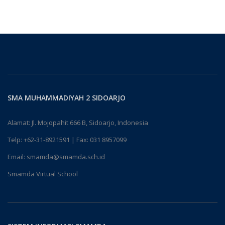
SMA MUHAMMADIYAH 2 SIDOARJO
Alamat: Jl. Mojopahit 666 B, Sidoarjo, Indonesia
Telp:
+62-31-8921591
| Fax: 031 8957099
Email:
smamda@smamda.sch.id
Smamda Virtual School