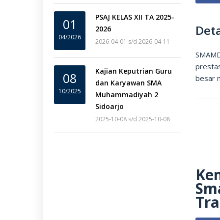
PSAJ KELAS XII TA 2025-
01
Deta
2026
04/2026
2026-04-01 s/d 2026-04-11
SMAMDA
presta
Kajian Keputrian Guru
08
besar n
dan Karyawan SMA
10/2025
Muhammadiyah 2
Sidoarjo
2025-10-08 s/d 2025-10-08
Kem
Sm
Tra