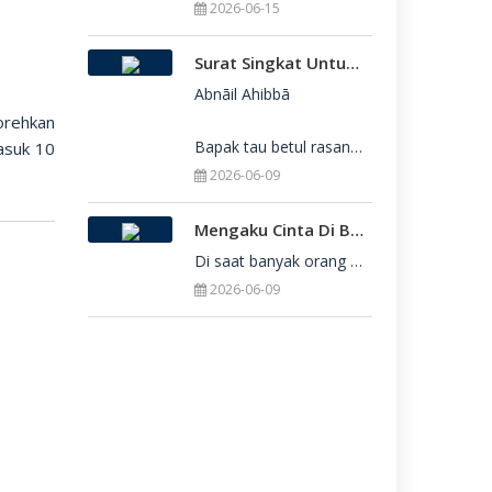
2026-06-15
Surat Singkat Untukmu Yang Belum Juga Diterima Di Perguruan Tinggi
Abnāil Ahibbā

orehkan
Bapak tau betul rasanya berat sekali ketika dirimu belum juga diterima di Perguru
asuk 10
2026-06-09
Mengaku Cinta Di Balik Keterbatasan: Seni Menerima Diri Di Hadapan Ilahi
Di saat banyak orang yang serba menuntut kesempurnaan, kita sering kali terjebak dalam rasa bersalah
2026-06-09