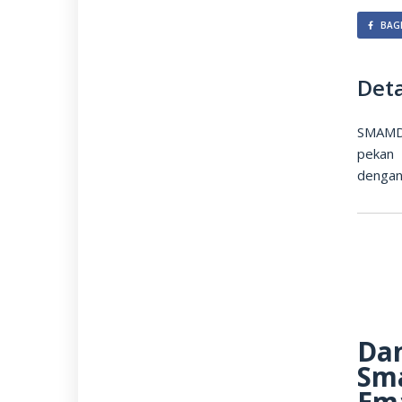
BAGI
Deta
SMAMDA
pekan 
dengan 
Da
Sma
Em