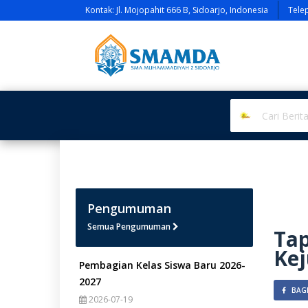
Kontak: Jl. Mojopahit 666 B, Sidoarjo, Indonesia
Tele
Pengumuman
Semua Pengumuman
Tap
Kej
Pembagian Kelas Siswa Baru 2026-
2027
BAGI
2026-07-19