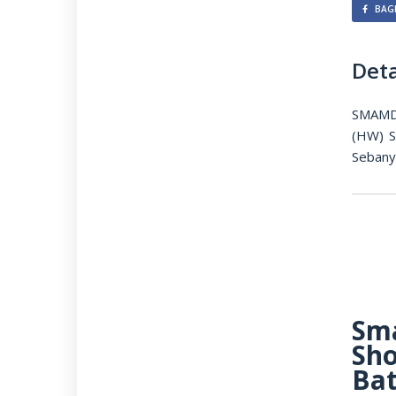
BAGI
Deta
SMAMDA
(HW) S
Sebany
Sma
Sho
Bat