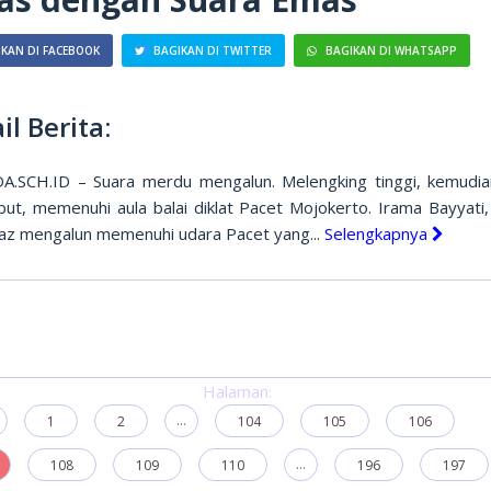
KAN DI FACEBOOK
BAGIKAN DI TWITTER
BAGIKAN DI WHATSAPP
il Berita:
.SCH.ID – Suara merdu mengalun. Melengking tinggi, kemudia
ut, memenuhi aula balai diklat Pacet Mojokerto. Irama Bayyati,
jaz mengalun memenuhi udara Pacet yang...
Selengkapnya
Halaman:
...
1
2
104
105
106
...
108
109
110
196
197