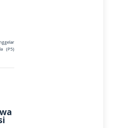
nggelar
la (P5)
swa
si