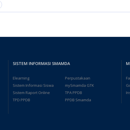
SISTEM INFORMASI SMAMDA
M
Elearning
Perpustakaan
F
Sistem Informasi Siswa
mySmamda GTK
G
Sistem Raport Online
TPA PPDB
In
TPD PPDB
PPDB Smamda