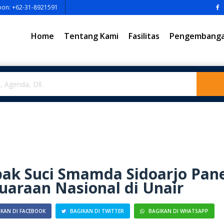
pon: +62-31-8921591
Home
Tentang Kami
Fasilitas
Pengembangan
ak Suci Smamda Sidoarjo Pan
uaraan Nasional di Unair
KAN DI FACEBOOK
BAGIKAN DI TWITTER
BAGIKAN DI WHATSAPP