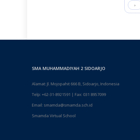
›
SMA MUHAMMADIYAH 2 SIDOARJO
Alamat: Jl. Mojopahit 666 B, Sidoarjo, Indonesia
Telp:
+62-31-8921591
| Fax: 031 8957099
Email:
smamda@smamda.sch.id
Smamda Virtual School