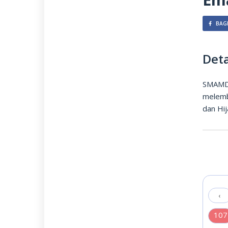
BAGI
Deta
SMAMDA
melemb
dan Hi
‹
107