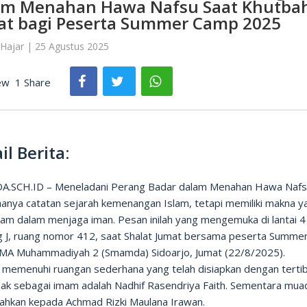
am Menahan Hawa Nafsu Saat Khutba
at bagi Peserta Summer Camp 2025
Hajar | 25 Agustus 2025
ew
1 Share
il Berita:
.SCH.ID – Meneladani Perang Badar dalam Menahan Hawa Naf
hanya catatan sejarah kemenangan Islam, tetapi memiliki makna y
am dalam menjaga iman. Pesan inilah yang mengemuka di lantai 4
 J, ruang nomor 412, saat Shalat Jumat bersama peserta Summe
MA Muhammadiyah 2 (Smamda) Sidoarjo, Jumat (22/8/2025).
 memenuhi ruangan sederhana yang telah disiapkan dengan tertib
dak sebagai imam adalah Nadhif Rasendriya Faith. Sementara mua
ahkan kepada Achmad Rizki Maulana Irawan.