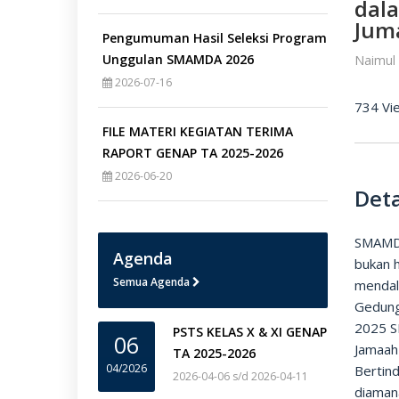
dal
Jum
Pengumuman Hasil Seleksi Program
Unggulan SMAMDA 2026
Naimul 
2026-07-16
734 Vi
FILE MATERI KEGIATAN TERIMA
RAPORT GENAP TA 2025-2026
2026-06-20
Deta
SMAMDA
Agenda
bukan 
Semua Agenda
mendal
Gedung
2025 S
PSTS KELAS X & XI GENAP
06
Jamaah
TA 2025-2026
04/2026
Bertin
2026-04-06 s/d 2026-04-11
diaman