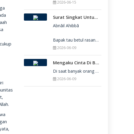
2026-06-15
aga
ada
Surat Singkat Untukmu Yang Belum Juga Diterima Di Perguruan Tinggi
maah
Abnāil Ahibbā

sa
Bapak tau betul rasanya berat sekali ketika dirimu belum juga diterima di Perguru
 cukup
2026-06-09
Mengaku Cinta Di Balik Keterbatasan: Seni Menerima Diri Di Hadapan Ilahi
Di saat banyak orang yang serba menuntut kesempurnaan, kita sering kali terjebak dalam rasa bersalah
2026-06-09
ri
unitas
t,
llah.
hwa
ngan
yata,