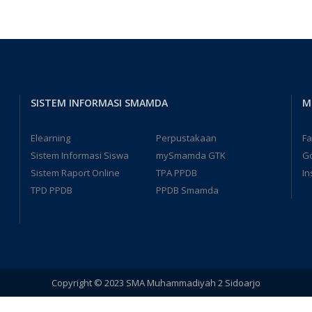
SISTEM INFORMASI SMAMDA
M
Elearning
Perpustakaan
F
Sistem Informasi Siswa
mySmamda GTK
G
Sistem Raport Online
TPA PPDB
In
TPD PPDB
PPDB Smamda
Copyright © 2023 SMA Muhammadiyah 2 Sidoarjo