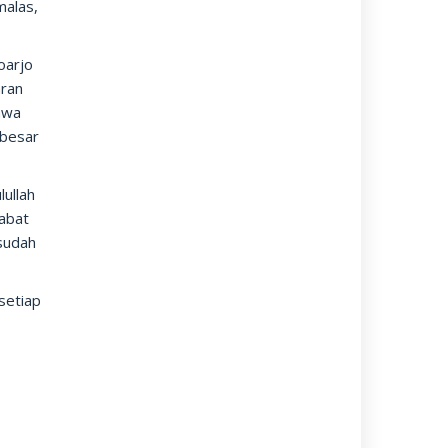
malas,
oarjo
aran
awa
 besar
ullah
abat
sudah
setiap