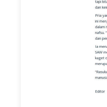
tapi k
dan ke
Pria y
ini me
dalam 
nafsu.
dan pe
Ia mena
SAW me
kaget 
merupa
“Rasul
manusi
Editor