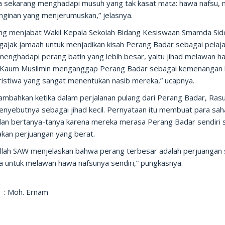
ita sekarang menghadapi musuh yang tak kasat mata: hawa nafsu, 
inginan yang menjerumuskan,” jelasnya.
ang menjabat Wakil Kepala Sekolah Bidang Kesiswaan Smamda Sid
ngajak jamaah untuk menjadikan kisah Perang Badar sebagai pelaj
menghadapi perang batin yang lebih besar, yaitu jihad melawan h
 “Kaum Muslimin menganggap Perang Badar sebagai kemenangan
ristiwa yang sangat menentukan nasib mereka,” ucapnya.
mbahkan ketika dalam perjalanan pulang dari Perang Badar, Rasul
nyebutnya sebagai jihad kecil. Pernyataan itu membuat para sah
dan bertanya-tanya karena mereka merasa Perang Badar sendiri 
kan perjuangan yang berat.
ullah SAW menjelaskan bahwa perang terbesar adalah perjuangan 
a untuk melawan hawa nafsunya sendiri,” pungkasnya.
 : Moh. Ernam