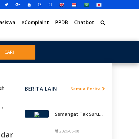
asiswa
eComplaint
PPDB
Chatbot
BERITA LAIN
Semua Berita
ama
Semangat Tak Surut, Smamda Holic Kawal Perjuangan Tim Basket Smamda Di DBL 2026
2026-08-08
adar
SMAMDA.SCH.ID – Gemuruh dukungan memb