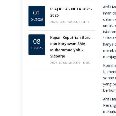
Arif H
PSAJ KELAS XII TA 2025-
01
iman de
2026
dalam k
04/2026
2026-04-01 s/d 2026-04-11
untuk 
istiqom
Kajian Keputrian Guru
“Kita s
08
dan Karyawan SMA
hanya d
10/2025
Muhammadiyah 2
membaw
Sidoarjo
menjaga
2025-10-08 s/d 2025-10-08
Komit
Ia men
setiap
yang ba
berkomi
Arif H
Perang
menaha