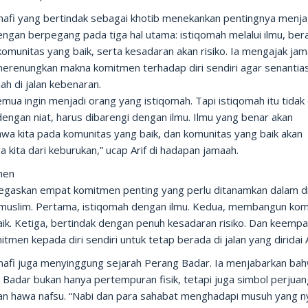
anafi yang bertindak sebagai khotib menekankan pentingnya menj
ngan berpegang pada tiga hal utama: istiqomah melalui ilmu, ber
omunitas yang baik, serta kesadaran akan risiko. Ia mengajak ja
merenungkan makna komitmen terhadap diri sendiri agar senantia
ah di jalan kebenaran.
emua ingin menjadi orang yang istiqomah. Tapi istiqomah itu tidak
engan niat, harus dibarengi dengan ilmu. Ilmu yang benar akan
a kita pada komunitas yang baik, dan komunitas yang baik akan
 kita dari keburukan,” ucap Arif di hadapan jamaah.
men
egaskan empat komitmen penting yang perlu ditanamkan dalam di
 muslim. Pertama, istiqomah dengan ilmu. Kedua, membangun kom
ik. Ketiga, bertindak dengan penuh kesadaran risiko. Dan keempa
tmen kepada diri sendiri untuk tetap berada di jalan yang diridai A
anafi juga menyinggung sejarah Perang Badar. Ia menjabarkan ba
 Badar bukan hanya pertempuran fisik, tetapi juga simbol perjua
n hawa nafsu. “Nabi dan para sahabat menghadapi musuh yang n