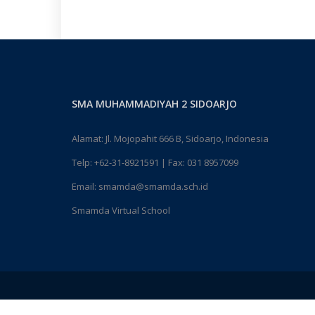
SMA MUHAMMADIYAH 2 SIDOARJO
Alamat: Jl. Mojopahit 666 B, Sidoarjo, Indonesia
Telp:
+62-31-8921591
| Fax: 031 8957099
Email:
smamda@smamda.sch.id
Smamda Virtual School