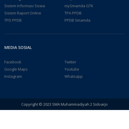
Sistem Informasi Siswa
mySmamda GTK
Sistem Raport Online
TPA PPDB
TPD PPDB
PPDB Smamda
MEDIA SOSIAL
Facebook
Twitter
Google Maps
Youtube
Instagram
Whatsapp
Copyright © 2023 SMA Muhammadiyah 2 Sidoarjo