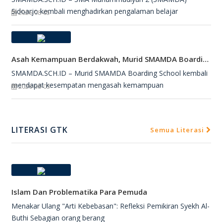
Sidoarjo kembali menghadirkan pengalaman belajar
2026-08-05
Asah Kemampuan Berdakwah, Murid SMAMDA Boarding School Dipercaya Jadi Petugas Salat Jumat
SMAMDA.SCH.ID – Murid SMAMDA Boarding School kembali
mendapat kesempatan mengasah kemampuan
2026-08-03
LITERASI GTK
Semua Literasi
Islam Dan Problematika Para Pemuda
Menakar Ulang "Arti Kebebasan": Refleksi Pemikiran Syekh Al-
Buthi Sebagian orang berang