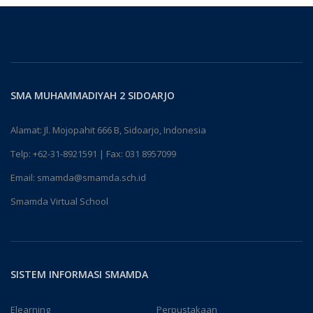
SMA MUHAMMADIYAH 2 SIDOARJO
Alamat: Jl. Mojopahit 666 B, Sidoarjo, Indonesia
Telp:
+62-31-8921591
| Fax: 031 8957099
Email:
smamda@smamda.sch.id
Smamda Virtual School
SISTEM INFORMASI SMAMDA
Elearning
Perpustakaan