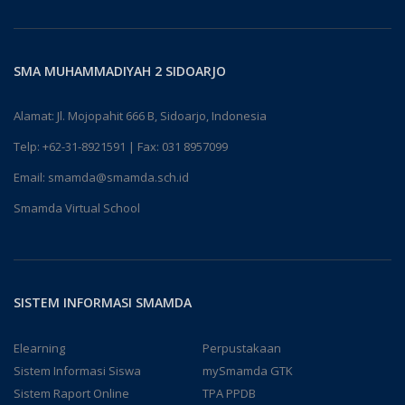
SMA MUHAMMADIYAH 2 SIDOARJO
Alamat: Jl. Mojopahit 666 B, Sidoarjo, Indonesia
Telp:
+62-31-8921591
| Fax: 031 8957099
Email:
smamda@smamda.sch.id
Smamda Virtual School
SISTEM INFORMASI SMAMDA
Elearning
Perpustakaan
Sistem Informasi Siswa
mySmamda GTK
Sistem Raport Online
TPA PPDB