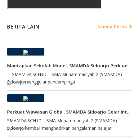
BERITA LAIN
Semua Berita
Mantapkan Sekolah Model, SMAMDA Sidoarjo Perkuat Pembelajaran Mendalam Dan KKA
SMAMDA.SCH.ID – SMA Muhammadiyah 2 (SMAMDA)
Sidoarjo menggelar pendampinga
2026-08-05
Perkuat Wawasan Global, SMAMDA Sidoarjo Gelar International Talk Show Bersama Mahasiswa Turki
SMAMDA.SCH.ID – SMA Muhammadiyah 2 (SMAMDA)
Sidoarjo kembali menghadirkan pengalaman belajar
2026-08-05