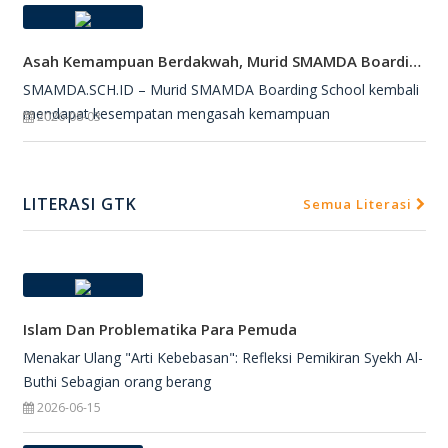
Asah Kemampuan Berdakwah, Murid SMAMDA Boarding School Dipercaya Jadi Petugas Salat Jumat
SMAMDA.SCH.ID – Murid SMAMDA Boarding School kembali
mendapat kesempatan mengasah kemampuan
2026-08-03
LITERASI GTK
Semua Literasi
Islam Dan Problematika Para Pemuda
Menakar Ulang "Arti Kebebasan": Refleksi Pemikiran Syekh Al-
Buthi Sebagian orang berang
2026-06-15