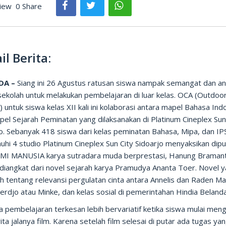
iew
0 Share
il Berita:
DA –
Siang ini 26 Agustus ratusan siswa nampak semangat dan an
sekolah untuk melakukan pembelajaran di luar kelas. OCA (Outdoo
y) untuk siswa kelas XII kali ini kolaborasi antara mapel Bahasa Ind
el Sejarah Peminatan yang dilaksanakan di Platinum Cineplex Sun
o. Sebanyak 418 siswa dari kelas peminatan Bahasa, Mipa, dan IP
hi 4 studio Platinum Cineplex Sun City Sidoarjo menyaksikan dip
UMI MANUSIA karya sutradara muda berprestasi, Hanung Braman
i diangkat dari novel sejarah karya Pramudya Ananta Toer. Novel 
h tentang relevansi pergulatan cinta antara Annelis dan Raden Ma
erdjo atau Minke, dan kelas sosial di pemerintahan Hindia Belanda
 pembelajaran terkesan lebih bervariatif ketika siswa mulai meng
rita jalanya film. Karena setelah film selesai di putar ada tugas ya