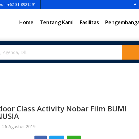
pon: +62-31-8921591
Home
Tentang Kami
Fasilitas
Pengembangan
oor Class Activity Nobar Film BUMI
USIA
| 26 Agustus 2019