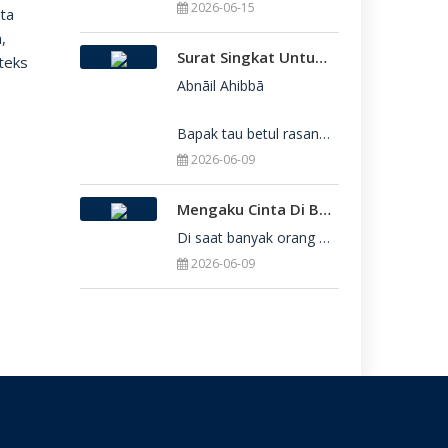
2026-06-15
nta
,
Surat Singkat Untukmu Yang Belum Juga Diterima Di Perguruan Tinggi
teks
n
Abnāil Ahibbā

Bapak tau betul rasanya berat sekali ketika dirimu belum juga diterima di Perguru
2026-06-09
Mengaku Cinta Di Balik Keterbatasan: Seni Menerima Diri Di Hadapan Ilahi
Di saat banyak orang yang serba menuntut kesempurnaan, kita sering kali terjebak dalam rasa bersalah
2026-06-09