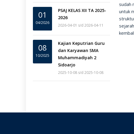
sudah m
PSAJ KELAS XII TA 2025-
untuk m
01
2026
strukt
04/2026
2026-04-01 s/d 2026-04-11
sejara
kembali
Kajian Keputrian Guru
08
dan Karyawan SMA
10/2025
Muhammadiyah 2
Sidoarjo
2025-10-08 s/d 2025-10-08