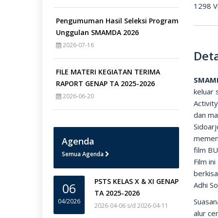
1298 V
Pengumuman Hasil Seleksi Program
Unggulan SMAMDA 2026
2026-07-16
Deta
FILE MATERI KEGIATAN TERIMA
SMAM
RAPORT GENAP TA 2025-2026
keluar 
2026-06-20
Activit
dan map
Sidoarj
memenu
Agenda
film B
Semua Agenda
Film in
berkisa
PSTS KELAS X & XI GENAP
06
Adhi So
TA 2025-2026
Suasana
04/2026
2026-04-06 s/d 2026-04-11
alur ce