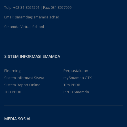
Telp:
+62-31-8921591
| Fax: 031 8957099
Email:
smamda@smamda.sch.id
Smamda Virtual School
SISTEM INFORMASI SMAMDA
Elearning
Perpustakaan
Sistem Informasi Siswa
mySmamda GTK
Sistem Raport Online
TPA PPDB
TPD PPDB
PPDB Smamda
MEDIA SOSIAL