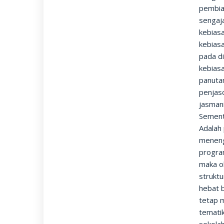
pembia
sengaja
kebiasa
kebias
pada di
kebias
panutan
penjaso
jasmani
Sement
Adalah
meneng
progra
maka ol
struktu
hebat b
tetap 
temati