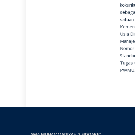
kokuri
sebagai
satuan
Kemend
Usia Di
Manaje
Nomor 
Standa
Tugas 
PWMU.C
SMA MUHAMMADIYAH 2 SIDOARJO