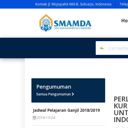
Kontak: Jl. Mojopahit 666 B, Sidoarjo, Indonesia
Tele
Ho
Pengumuman
Semua Pengumuman
PER
KUR
Jadwal Pelajaran Ganjil 2018/2019
UNT
IND
2018-10-24