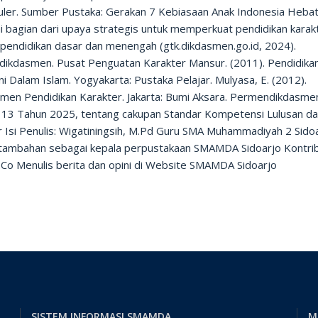
kuler. Sumber Pustaka: Gerakan 7 Kebiasaan Anak Indonesia Heba
 bagian dari upaya strategis untuk memperkuat pendidikan karakt
 pendidikan dasar dan menengah (gtk.dikdasmen.go.id, 2024).
ikdasmen. Pusat Penguatan Karakter Mansur. (2011). Pendidika
ni Dalam Islam. Yogyakarta: Pustaka Pelajar. Mulyasa, E. (2012).
men Pendidikan Karakter. Jakarta: Bumi Aksara. Permendikdasme
13 Tahun 2025, tentang cakupan Standar Kompetensi Lulusan d
r Isi Penulis: Wigatiningsih, M.Pd Guru SMA Muhammadiyah 2 Sido
tambahan sebagai kepala perpustakaan SMAMDA Sidoarjo Kontri
o Menulis berita dan opini di Website SMAMDA Sidoarjo
SISTEM INFORMASI SMAMDA
M