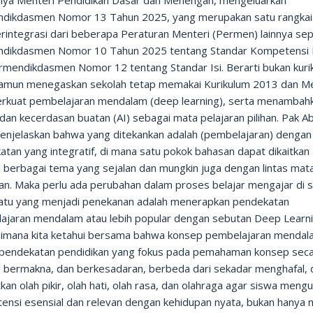
nya Menteri Pendidikan Dasar dan Menengah, mengeluarkan
dikdasmen Nomor 13 Tahun 2025, yang merupakan satu rangkai
rintegrasi dari beberapa Peraturan Menteri (Permen) lainnya sep
dikdasmen Nomor 10 Tahun 2025 tentang Standar Kompetensi 
rmendikdasmen Nomor 12 tentang Standar Isi. Berarti bukan kuri
namun menegaskan sekolah tetap memakai Kurikulum 2013 dan M
kuat pembelajaran mendalam (deep learning), serta menambah
dan kecerdasan buatan (AI) sebagai mata pelajaran pilihan. Pak A
menjelaskan bahwa yang ditekankan adalah (pembelajaran) dengan
tan yang integratif, di mana satu pokok bahasan dapat dikaitkan
 berbagai tema yang sejalan dan mungkin juga dengan lintas mat
an. Maka perlu ada perubahan dalam proses belajar mengajar di s
satu yang menjadi penekanan adalah menerapkan pendekatan
ajaran mendalam atau lebih popular dengan sebutan Deep Learn
imana kita ketahui bersama bahwa konsep pembelajaran mendal
 pendekatan pendidikan yang fokus pada pemahaman konsep sec
ik, bermakna, dan berkesadaran, berbeda dari sekadar menghafal,
kan olah pikir, olah hati, olah rasa, dan olahraga agar siswa meng
ensi esensial dan relevan dengan kehidupan nyata, bukan hanya 