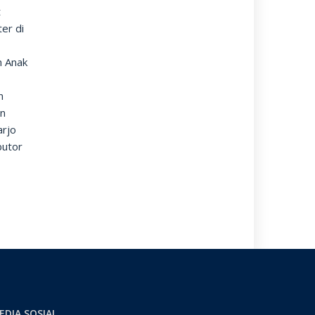
t
er di
n Anak
n
an
arjo
butor
EDIA SOSIAL