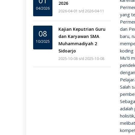
01
karena
2026
Permen
04/2026
2026-04-01 s/d 2026-04-11
yang te
Permen
dan Pe
Kajian Keputrian Guru
08
baru, 
dan Karyawan SMA
10/2025
memper
Muhammadiyah 2
koding 
Sidoarjo
Mu’ti 
2025-10-08 s/d 2025-10-08
pendeka
dengan
Pelajar
Salah 
pembel
Sebaga
adalah
holist
melibat
kompet