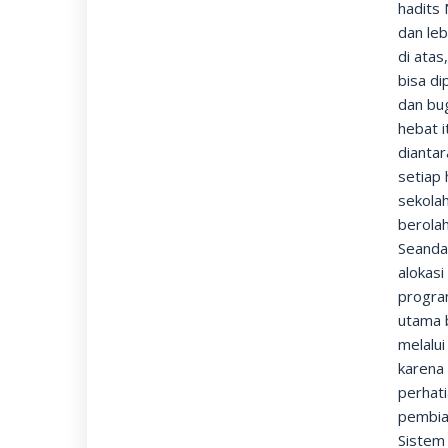
hadits
dan leb
di atas
bisa di
dan bug
hebat i
diantar
setiap
sekolah
berola
Seanda
alokasi
progra
utama 
melalu
karena 
perhat
pembia
Sistem 