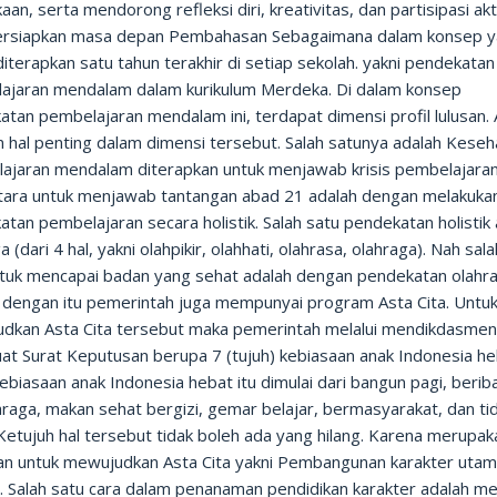
an, serta mendorong refleksi diri, kreativitas, dan partisipasi akt
siapkan masa depan Pembahasan Sebagaimana dalam konsep 
iterapkan satu tahun terakhir di setiap sekolah. yakni pendekatan
ajaran mendalam dalam kurikulum Merdeka. Di dalam konsep
tan pembelajaran mendalam ini, terdapat dimensi profil lulusan.
 hal penting dalam dimensi tersebut. Salah satunya adalah Keseh
ajaran mendalam diterapkan untuk menjawab krisis pembelajaran
ara untuk menjawab tantangan abad 21 adalah dengan melakuka
tan pembelajaran secara holistik. Salah satu pendekatan holistik
a (dari 4 hal, yakni olahpikir, olahhati, olahrasa, olahraga). Nah sal
ntuk mencapai badan yang sehat adalah dengan pendekatan olahra
n dengan itu pemerintah juga mempunyai program Asta Cita. Untu
dkan Asta Cita tersebut maka pemerintah melalui mendikdasme
t Surat Keputusan berupa 7 (tujuh) kebiasaan anak Indonesia he
ebiasaan anak Indonesia hebat itu dimulai dari bangun pagi, berib
raga, makan sehat bergizi, gemar belajar, bermasyarakat, dan ti
Ketujuh hal tersebut tidak boleh ada yang hilang. Karena merupak
an untuk mewujudkan Asta Cita yakni Pembangunan karakter uta
 Salah satu cara dalam penanaman pendidikan karakter adalah mel