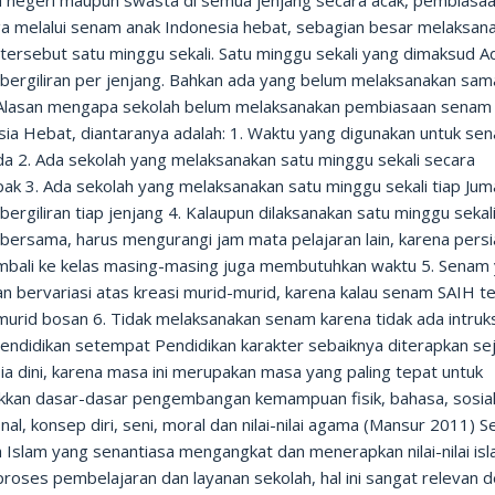
h negeri maupun swasta di semua jenjang secara acak, pembiasa
ga melalui senam anak Indonesia hebat, sebagian besar melaksan
tersebut satu minggu sekali. Satu minggu sekali yang dimaksud A
 bergiliran per jenjang. Bahkan ada yang belum melaksanakan sam
. Alasan mengapa sekolah belum melaksanakan pembiasaan senam
sia Hebat, diantaranya adalah: 1. Waktu yang digunakan untuk se
da 2. Ada sekolah yang melaksanakan satu minggu sekali secara
ak 3. Ada sekolah yang melaksanakan satu minggu sekali tiap Jum
bergiliran tiap jenjang 4. Kalaupun dilaksanakan satu minggu sekal
 bersama, harus mengurangi jam mata pelajaran lain, karena pers
mbali ke kelas masing-masing juga membutuhkan waktu 5. Senam
an bervariasi atas kreasi murid-murid, karena kalau senam SAIH te
urid bosan 6. Tidak melaksanakan senam karena tidak ada intruks
Pendidikan setempat Pendidikan karakter sebaiknya diterapkan se
ia dini, karena masa ini merupakan masa yang paling tepat untuk
kkan dasar-dasar pengembangan kemampuan fisik, bahasa, sosial
al, konsep diri, seni, moral dan nilai-nilai agama (Mansur 2011) S
 Islam yang senantiasa mengangkat dan menerapkan nilai-nilai is
roses pembelajaran dan layanan sekolah, hal ini sangat relevan 