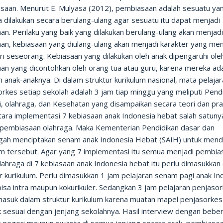
saan. Menurut E. Mulyasa (2012), pembiasaan adalah sesuatu ya
 dilakukan secara berulang-ulang agar sesuatu itu dapat menjadi
an. Perilaku yang baik yang dilakukan berulang-ulang akan menjad
aan, kebiasaan yang diulang-ulang akan menjadi karakter yang m
ri seseorang. Kebiasaan yang dilakukan oleh anak dipengaruhi ole
aan yang dicontohkan oleh orang tua atau guru, karena mereka ad
 anak-anaknya. Di dalam struktur kurikulum nasional, mata pelaja
rkes setiap sekolah adalah 3 jam tiap minggu yang meliputi Pend
, olahraga, dan Kesehatan yang disampaikan secara teori dan prak
ara implementasi 7 kebiasaan anak Indonesia hebat salah satuny
 pembiasaan olahraga. Maka Kementerian Pendidikan dasar dan
ah menciptakan senam anak Indonesia Hebat (SAIH) untuk men
m tersebut. Agar yang 7 implementasi itu semua menjadi pembia
ahraga di 7 kebiasaan anak Indonesia hebat itu perlu dimasukkan
r kurikulum. Perlu dimasukkan 1 jam pelajaran senam pagi anak In
isa intra maupun kokurikuler. Sedangkan 3 jam pelajaran penjaso
masuk dalam struktur kurikulum karena muatan mapel penjasorkes
k sesuai dengan jenjang sekolahnya. Hasil interview dengan bebe