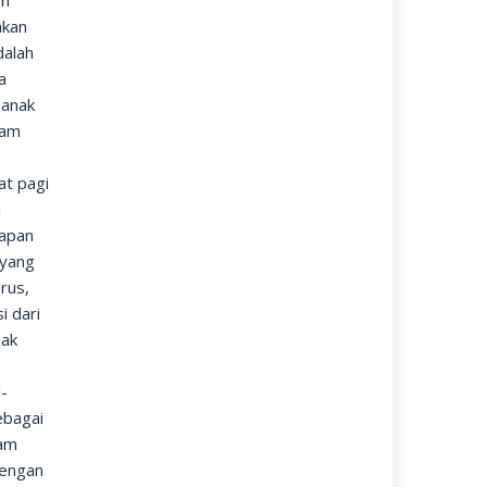
an
akan
dalah
a
 anak
nam
at pagi
i
iapan
 yang
rus,
i dari
jak
-
ebagai
lam
dengan