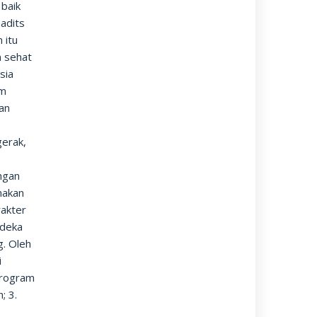
 baik
hadits
 itu
n sehat
sia
am
kan
gerak,
ngan
nakan
akter
rdeka
g. Oleh
i
program
; 3.