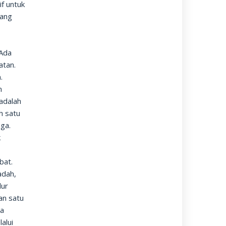
if untuk
yang
 Ada
atan.
.
n
 adalah
ah satu
ga.
k
n
bat.
adah,
dur
an satu
ma
alui