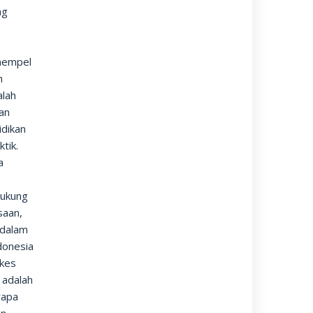
ng
i
enempel
h
alah
ran
idikan
tik.
a
dukung
saan,
 dalam
donesia
rkes
 adalah
rapa