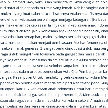
 Nabi Muammad SAW, yakni Allah mencintai mukmin yang kuat lebih
ih dicintai Allah daripada mukmin yang lemah. Nah berangkat dari 
, mukmin yang kuat salah satu indikatornya Adalah kuat fisiknya dan
peroleh dari kebiasaan berolahraga menjaga kebugaran. Jika bada
ar maka enam (6) kebiasaan lainnya dari 7 kebiasaan anak Indone
tu mudah dilakukan. Jika 7 kebiasaan anak Indonesia hebat itu, en
anya dilakukan setiap hari, maka layaknya berolahraga juga dilaku
 hari.. maka semua akan menjadi pembiasaan. Melihat fenomena di
-sekolah, anak generasi Z sangat perlu dimotivasi untuk mau ber
hraga untuk mengalihkan fokusnya pada gadget dan malas gerak.
inya kegiataan itu dimasukan dalam struktur kurikulum sekolah de
 1 jam Pelajaran, maka semua sekolah tanpa kecuali akan melaksa
m tersebut dalam proses pemenuhan Asta Cita Pembangunan kar
bangsa. Kesimpulan Untuk mendukung pelaksanaan kurikulum Me
i pendekatan pembelajaran mendalam diperlukan faktor pendukun
itu diperlukan: 1. 7 kebiasaan Anak Indonesia Hebat harus menjad
ian oleh pihak keluarga, sekolah dan pemerintah; 2. Memasukkan 
saan olahraga/senam dalam struktur kurikulum sekolah/ madrasah
pembelajaran dan penilaian dimasukkan dalam intrakurikuler atau