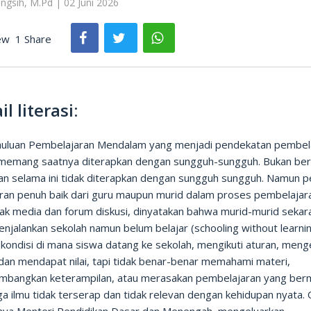
ingsih, M.Pd | 02 Juni 2026
ew
1 Share
il literasi:
uluan Pembelajaran Mendalam yang menjadi pendekatan pembel
i memang saatnya diterapkan dengan sungguh-sungguh. Bukan ber
ran selama ini tidak diterapkan dengan sungguh sungguh. Namun p
ran penuh baik dari guru maupun murid dalam proses pembelajaran
yak media dan forum diskusi, dinyatakan bahwa murid-murid sekar
njalankan sekolah namun belum belajar (schooling without learni
 kondisi di mana siswa datang ke sekolah, mengikuti aturan, meng
dan mendapat nilai, tapi tidak benar-benar memahami materi,
bangkan keterampilan, atau merasakan pembelajaran yang ber
a ilmu tidak terserap dan tidak relevan dengan kehidupan nyata. 