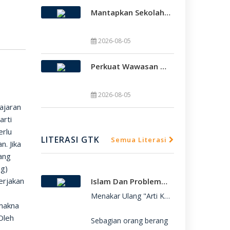
Mantapkan Sekolah Model, SMAMDA Sidoarjo Perkuat Pembelajaran Mendalam Dan KKA
2026-08-05
Perkuat Wawasan Global, SMAMDA Sidoarjo Gelar International Talk Show Bersama Mahasiswa Turki
SMAMDA.SCH.ID – SMA Muhammadiyah 2 

SMAMDA.SCH.ID – SMA Muhammadiyah 2 
2026-08-05
ajaran
arti
erlu
LITERASI GTK
Semua Literasi
. Jika
ang
ng)
erjakan
Islam Dan Problematika Para Pemuda
Menakar Ulang "Arti Kebebasan": Refleksi 
makna
Oleh
Sebagian orang berang