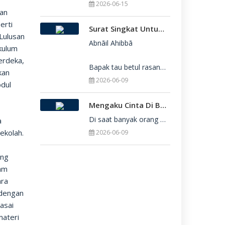
2026-06-15
an
erti
Surat Singkat Untukmu Yang Belum Juga Diterima Di Perguruan Tinggi
Lulusan
Abnāil Ahibbā

kulum
erdeka,
Bapak tau betul rasanya berat sekali ketika dirimu belum juga diterima di Perguru
kan
2026-06-09
bdul
Mengaku Cinta Di Balik Keterbatasan: Seni Menerima Diri Di Hadapan Ilahi
Di saat banyak orang yang serba menuntut kesempurnaan, kita sering kali terjebak dalam rasa bersalah
a
ekolah.
2026-06-09
ing
am
ara
 dengan
uasai
materi