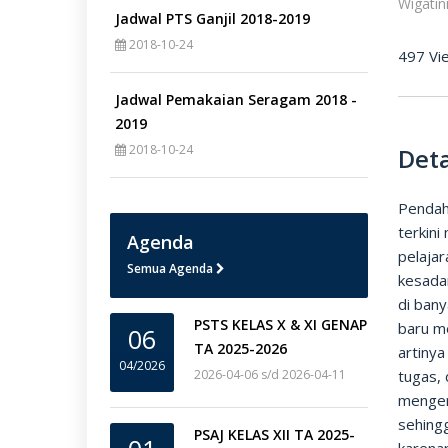
Wigatin
Jadwal PTS Ganjil 2018-2019
2018-10-24
497 Vi
Jadwal Pemakaian Seragam 2018 -
2019
2018-10-24
Deta
Pendah
terkin
Agenda
pelaja
Semua Agenda
kesada
di ban
PSTS KELAS X & XI GENAP
baru me
06
TA 2025-2026
artinya
04/2026
2026-04-06 s/d 2026-04-11
tugas, 
mengem
sehingg
PSAJ KELAS XII TA 2025-