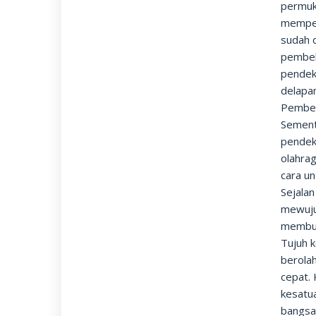
permuka
memper
sudah d
pembel
pendeka
delapan
Pembel
Sement
pendeka
olahrag
cara u
Sejala
mewuju
membua
Tujuh k
berolah
cepat. 
kesatu
bangsa.