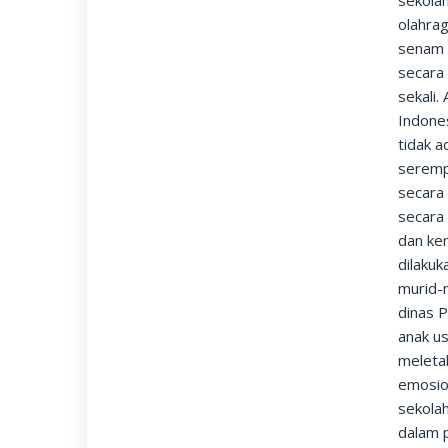
sekola
olahra
senam 
secara
sekali
Indone
tidak a
seremp
secara 
secara
dan ke
dilakuk
murid-m
dinas 
anak us
meleta
emosion
sekolah
dalam p