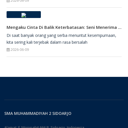
2026-06-09
Mengaku Cinta Di Balik Keterbatasan: Seni Menerima Diri Di Hadapan Ilahi
Di saat banyak orang yang serba menuntut kesempurnaan,
kita sering kali terjebak dalam rasa bersalah
2026-06-09
SMA MUHAMMADIYAH 2 SIDOARJO
Alamat: Jl. Mojopahit 666 B, Sidoarjo, Indonesia