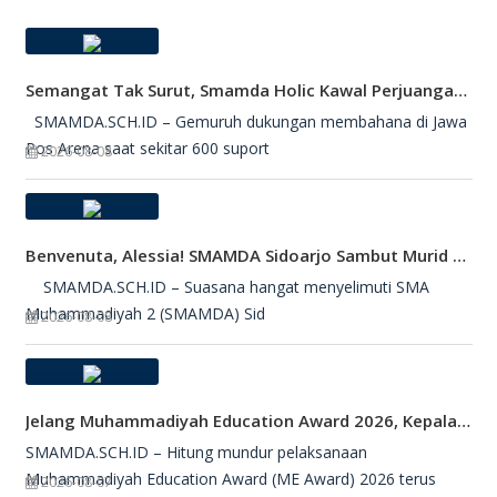
Semangat Tak Surut, Smamda Holic Kawal Perjuangan Tim Basket Smamda Di DBL 2026
SMAMDA.SCH.ID – Gemuruh dukungan membahana di Jawa
Pos Arena saat sekitar 600 suport
2026-08-08
Benvenuta, Alessia! SMAMDA Sidoarjo Sambut Murid Pertukaran Pelajar Dari Italia
SMAMDA.SCH.ID – Suasana hangat menyelimuti SMA
Muhammadiyah 2 (SMAMDA) Sid
2026-08-08
Jelang Muhammadiyah Education Award 2026, Kepala SMAMDA Sidoarjo Suntik Semangat Kontingen
SMAMDA.SCH.ID – Hitung mundur pelaksanaan
Muhammadiyah Education Award (ME Award) 2026 terus
2026-08-07