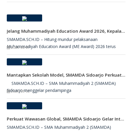
Jelang Muhammadiyah Education Award 2026, Kepala SMAMDA Sidoarjo Suntik Semangat Kontingen
SMAMDA.SCH.ID – Hitung mundur pelaksanaan
Muhammadiyah Education Award (ME Award) 2026 terus
2026-08-07
Mantapkan Sekolah Model, SMAMDA Sidoarjo Perkuat Pembelajaran Mendalam Dan KKA
SMAMDA.SCH.ID – SMA Muhammadiyah 2 (SMAMDA)
Sidoarjo menggelar pendampinga
2026-08-05
Perkuat Wawasan Global, SMAMDA Sidoarjo Gelar International Talk Show Bersama Mahasiswa Turki
SMAMDA.SCH.ID – SMA Muhammadiyah 2 (SMAMDA)