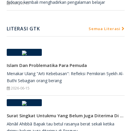
Sidoarjo kembali menghadirkan pengalaman belajar
2026-08-05
LITERASI GTK
Semua Literasi
Islam Dan Problematika Para Pemuda
Menakar Ulang "Arti Kebebasan": Refleksi Pemikiran Syekh Al-
Buthi Sebagian orang berang
2026-06-15
Surat Singkat Untukmu Yang Belum Juga Diterima Di Perguruan Tinggi
Abnāil Ahibbā Bapak tau betul rasanya berat sekali ketika
dirimu belum juga diterima di Perguru