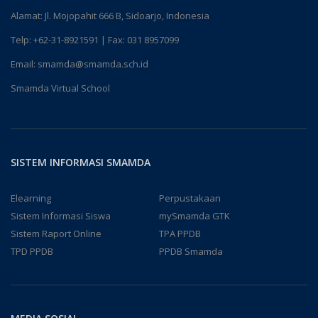
Alamat: Jl. Mojopahit 666 B, Sidoarjo, Indonesia
Telp:
+62-31-8921591
| Fax: 031 8957099
Email:
smamda@smamda.sch.id
Smamda Virtual School
SISTEM INFORMASI SMAMDA
Elearning
Perpustakaan
Sistem Informasi Siswa
mySmamda GTK
Sistem Raport Online
TPA PPDB
TPD PPDB
PPDB Smamda