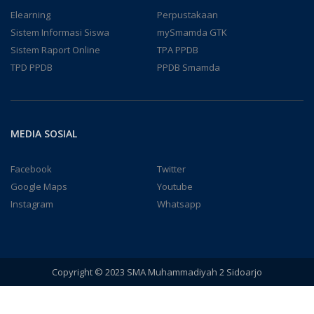
Elearning
Perpustakaan
Sistem Informasi Siswa
mySmamda GTK
Sistem Raport Online
TPA PPDB
TPD PPDB
PPDB Smamda
MEDIA SOSIAL
Facebook
Twitter
Google Maps
Youtube
Instagram
Whatsapp
Copyright © 2023 SMA Muhammadiyah 2 Sidoarjo