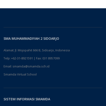
SMA MUHAMMADIYAH 2 SIDOARJO
Alamat: Jl. Mojopahit 666 B, Sidoarjo, Indonesia
Telp:
+62-31-8921591
| Fax: 031 8957099
Email:
smamda@smamda.sch.id
Smamda Virtual School
SISTEM INFORMASI SMAMDA