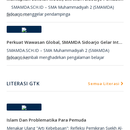
SMAMDA.SCH.ID – SMA Muhammadiyah 2 (SMAMDA)
Sidoarjo menggelar pendampinga
2026-08-05
Perkuat Wawasan Global, SMAMDA Sidoarjo Gelar International Talk Show Bersama Mahasiswa Turki
SMAMDA.SCH.ID – SMA Muhammadiyah 2 (SMAMDA)
Sidoarjo kembali menghadirkan pengalaman belajar
2026-08-05
LITERASI GTK
Semua Literasi
Islam Dan Problematika Para Pemuda
Menakar Ulang "Arti Kebebasan": Refleksi Pemikiran Syekh Al-