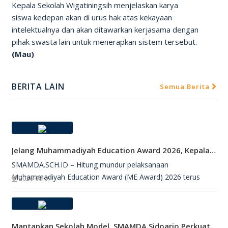
Kepala Sekolah Wigatiningsih menjelaskan karya
siswa kedepan akan di urus hak atas kekayaan
intelektualnya dan akan ditawarkan kerjasama dengan
pihak swasta lain untuk menerapkan sistem tersebut.
(Mau)
BERITA LAIN
Semua Berita
Jelang Muhammadiyah Education Award 2026, Kepala SMAMDA Sidoarjo Suntik Semangat Kontingen
SMAMDA.SCH.ID – Hitung mundur pelaksanaan
Muhammadiyah Education Award (ME Award) 2026 terus
2026-08-07
Mantapkan Sekolah Model, SMAMDA Sidoarjo Perkuat Pembelajaran Mendalam Dan KKA