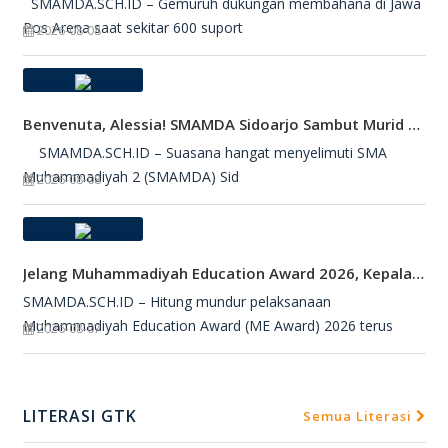
SMAMDA.SCH.ID – Gemuruh dukungan membahana di Jawa
Pos Arena saat sekitar 600 suport
2026-08-08
Benvenuta, Alessia! SMAMDA Sidoarjo Sambut Murid Pertukaran Pelajar Dari Italia
SMAMDA.SCH.ID – Suasana hangat menyelimuti SMA
Muhammadiyah 2 (SMAMDA) Sid
2026-08-08
Jelang Muhammadiyah Education Award 2026, Kepala SMAMDA Sidoarjo Suntik Semangat Kontingen
SMAMDA.SCH.ID – Hitung mundur pelaksanaan
Muhammadiyah Education Award (ME Award) 2026 terus
2026-08-07
LITERASI GTK
Semua Literasi