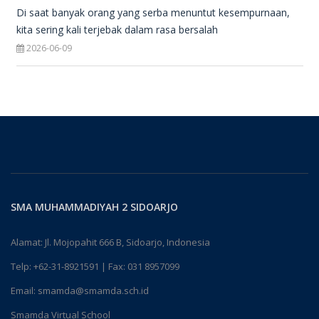
Di saat banyak orang yang serba menuntut kesempurnaan,
kita sering kali terjebak dalam rasa bersalah
2026-06-09
SMA MUHAMMADIYAH 2 SIDOARJO
Alamat: Jl. Mojopahit 666 B, Sidoarjo, Indonesia
Telp:
+62-31-8921591
| Fax: 031 8957099
Email:
smamda@smamda.sch.id
Smamda Virtual School