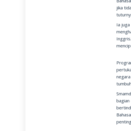
Bahasa 
jika ti
tuturny
Ia juga
mengha
Inggris
mencip
Progra
pertuka
negara
tumbuh
Smamda
bagian
bertind
Bahasa 
penting