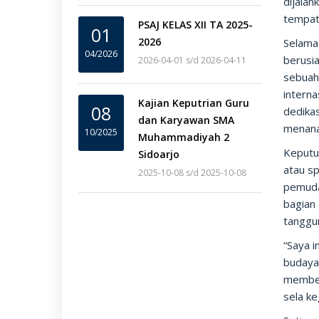
dijala
tempat 
PSAJ KELAS XII TA 2025-
01
2026
Selama 
04/2026
berusia
2026-04-01 s/d 2026-04-11
sebuah
intern
Kajian Keputrian Guru
08
dedika
dan Karyawan SMA
menana
10/2025
Muhammadiyah 2
Keputu
Sidoarjo
atau sp
2025-10-08 s/d 2025-10-08
pemuda
bagian 
tanggu
“Saya 
budaya 
member
sela ke