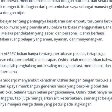
Indonesia, mencoba makanan lokal dengan hati-hati, dan selalu b
dak mengerti. Itu bagian dari pertumbuhan saya sebagai manusia gl
a dengan bijak.
 belajar tentang pentingnya kesabaran dan empati, terutama keti
dapi murid yang pemalu atau belum terbiasa menggunakan Baha
. Melalui pendekatan yang sabar dan personal, Oshini berhasil
takan ruang belajar yang aman, nyaman, dan menyenangkan.
m AIESEC bukan hanya tentang pertukaran pelajar, tetapi juga
ran nilai, perspektif, dan harapan. Oshini telah menunjukkan bahw
 bukanlah penghalang untuk saling menginspirasi, memahami, dan
 bersama.
 Sidoarjo menyambut kehadiran Oshini dengan tangan terbuka s
 dari upaya membangun generasi muda yang berpikir global dan
ak lokal. Selama tujuh pekan pengabdiannya, Oshini tidak hanya m
Inggris, tapi juga mengajarkan arti keterbukaan, semangat belaja
nya menjadi warga dunia yang peduli pada lingkungan.