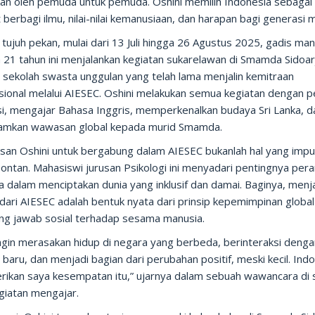
nkan oleh pemuda untuk pemuda. Oshini memilih Indonesia sebagai
berbagi ilmu, nilai-nilai kemanusiaan, dan harapan bagi generasi 
tujuh pekan, mulai dari 13 Juli hingga 26 Agustus 2025, gadis man
 21 tahun ini menjalankan kegiatan sukarelawan di Smamda Sidoar
 sekolah swasta unggulan yang telah lama menjalin kemitraan
asional melalui AIESEC. Oshini melakukan semua kegiatan dengan 
si, mengajar Bahasa Inggris, memperkenalkan budaya Sri Lanka, d
mkan wawasan global kepada murid Smamda.
san Oshini untuk bergabung dalam AIESEC bukanlah hal yang impul
ontan. Mahasiswi jurusan Psikologi ini menyadari pentingnya per
 dalam menciptakan dunia yang inklusif dan damai. Baginya, menj
dari AIESEC adalah bentuk nyata dari prinsip kepemimpinan globa
ng jawab sosial terhadap sesama manusia.
ingin merasakan hidup di negara yang berbeda, berinteraksi deng
baru, dan menjadi bagian dari perubahan positif, meski kecil. Ind
ikan saya kesempatan itu,” ujarnya dalam sebuah wawancara di 
giatan mengajar.