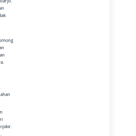
oarjo.
in
dak
ngomong
an
kan
a.
,
bahan
am
ri
pikir.