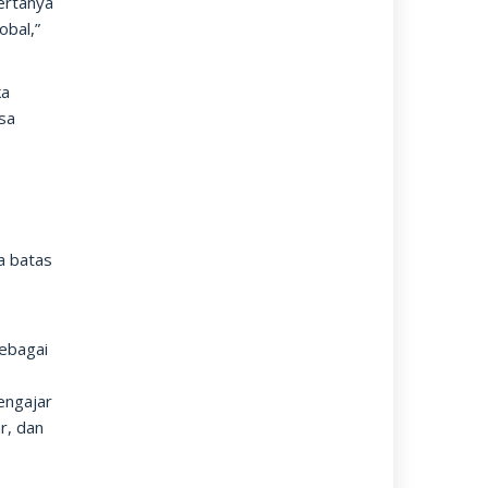
ertanya
obal,”
ka
sa
a batas
ebagai
engajar
r, dan