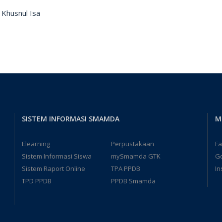
: Khusnul Isa
SISTEM INFORMASI SMAMDA
M
Elearning
Perpustakaan
F
Sistem Informasi Siswa
mySmamda GTK
G
Sistem Raport Online
TPA PPDB
In
TPD PPDB
PPDB Smamda