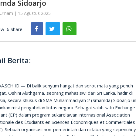
mda Sidoarjo
l Umam | 15 Agustus 2025
ew
6 Share
il Berita:
.SCH.ID — Di balik senyum hangat dan sorot mata yang penuh
t, Oshini Aluthgama, seorang mahasiswi dari Sri Lanka, hadir di
sia, secara khusus di SMA Muhammadiyah 2 (Smamda) Sidoarjo un
nkan misi pengabdian lintas negara. Sebagai salah satu Exchange
pant (EP) dalam program sukarelawan internasional Association
ationale des Étudiants en Sciences Économiques et Commerciales
C). Sebuah organisasi non-pemerintah dan nirlaba yang sepenuhn