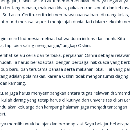
 mengajar, Oshini secara aktif memperkenalkan budaya negaranya.
ta tentang bahasa, makanan khas, pakaian tradisional, dan kebias
di Sri Lanka. Cerita-cerita ini membawa nuansa baru di ruang kelas,
t murid merasa seperti menjelajah dunia dari dalam sekolah me
ngin murid Indonesia melihat bahwa dunia ini luas dan indah. Kita
, tapi bisa saling menghargai,” ungkap Oshini.
erlihat selalu ceria dan terbuka, perjalanan Oshini sebagai relawan
mudah. Ia harus beradaptasi dengan berbagai hal: cuaca yang ber
idup baru, dan terutama bahasa serta makanan lokal. Hal yang pal
ang adalah pola makan, karena Oshini tidak mengonsumsi daging 
 dan kambing.
 itu, ia juga harus menyeimbangkan antara tugas relawan di Smam
kuliah daring yang tetap harus diikutinya dari universitas di Sri La
indu akan keluarga dan kampung halaman juga menjadi tantangan
iri.
aya memilih untuk belajar dan beradaptasi. Saya belajar beberapa