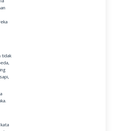
 Ia
aan
reka
 tidak
beda,
ing
sapi,
da
nka.
 kata