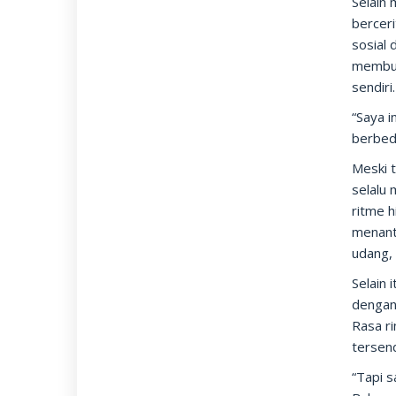
Selain
berceri
sosial 
membua
sendiri.
“Saya i
berbeda
Meski t
selalu 
ritme h
menant
udang,
Selain
dengan 
Rasa r
tersend
“Tapi s