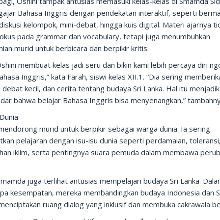
pagi, Oshini tampak antusias memasuki kelas-kelas di Smamda Sid
ajar Bahasa Inggris dengan pendekatan interaktif, seperti berma
diskusi kelompok, mini-debat, hingga kuis digital. Materi ajarnya ti
fokus pada grammar dan vocabulary, tetapi juga menumbuhkan
ian murid untuk berbicara dan berpikir kritis.
shini membuat kelas jadi seru dan bikin kami lebih percaya diri 
ahasa Inggris,” kata Farah, siswi kelas XII.1. “Dia sering memberik
debat kecil, dan cerita tentang budaya Sri Lanka. Hal itu menjadi
adar bahwa belajar Bahasa Inggris bisa menyenangkan,” tambahny
Dunia
mendorong murid untuk berpikir sebagai warga dunia. Ia sering
kan pelajaran dengan isu-isu dunia seperti perdamaian, toleransi
han iklim, serta pentingnya suara pemuda dalam membawa peru
Smamda juga terlihat antusias mempelajari budaya Sri Lanka. Dal
pa kesempatan, mereka membandingkan budaya Indonesia dan S
menciptakan ruang dialog yang inklusif dan membuka cakrawala ber