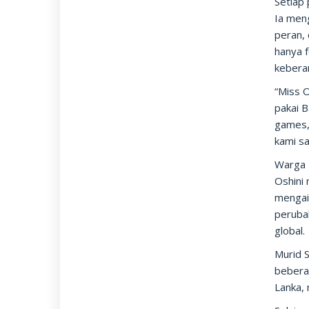
Setiap 
Ia meng
peran, 
hanya 
keberan
“Miss O
pakai B
games, 
kami s
Warga 
Oshini 
mengait
peruba
global.
Murid 
bebera
Lanka, 