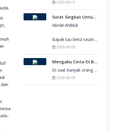
2026-06-15
muda.
Surat Singkat Untukmu Yang Belum Juga Diterima Di Perguruan Tinggi
is
jo,
Abnāil Ahibbā

penuh
Bapak tau betul rasanya berat sekali ketika dirimu belum juga diterima di Perguru
an
2026-06-09
Mengaku Cinta Di Balik Keterbatasan: Seni Menerima Diri Di Hadapan Ilahi
sif
an
Di saat banyak orang yang serba menuntut kesempurnaan, kita sering kali terjebak dalam rasa bersalah
adi
2026-06-09
l dan
an
onesia
sela-