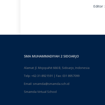
Editor 
SMA MUHAMMADIYAH 2 SIDOARJO
Alamat: Jl. Mojopahit 666 B, Sidoarjo, Indonesia
Telp:
+62-31-8921591
| Fax: 031 8957099
Email:
smamda@smamda.sch.id
Smamda Virtual School