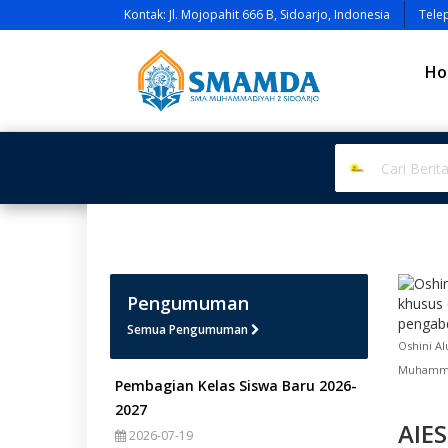
Kontak: Jl. Mojopahit 666 B, Sidoarjo, Indonesia
Tele
Ho
Pengumuman
Semua Pengumuman
Oshini Al
Muhammad
Pembagian Kelas Siswa Baru 2026-
2027
AIE
2026-07-19