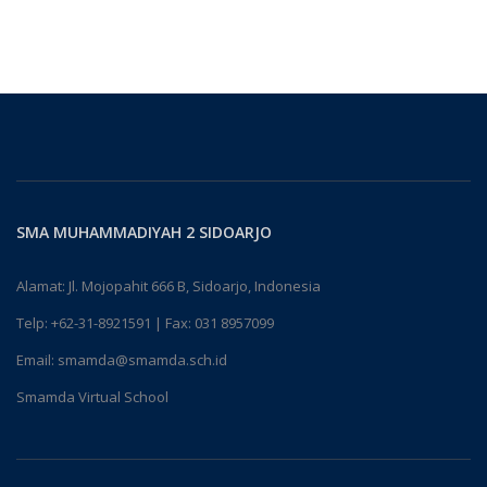
SMA MUHAMMADIYAH 2 SIDOARJO
Alamat: Jl. Mojopahit 666 B, Sidoarjo, Indonesia
Telp:
+62-31-8921591
| Fax: 031 8957099
Email:
smamda@smamda.sch.id
Smamda Virtual School