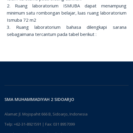
2. Ruang laboratorium ISMUBA dapat menampung
minimum satu rombongan belajar, luas ruang laboratorium
Ismuba 72 m2
3. Ruang laboratorium bahasa dilengkapi sarana
sebagaimana tercantum pada tabel berikut :
SMA MUHAMMADIYAH 2 SIDOARJO
Alamat: Jl. Mojopahit 666 B, Sidoarjo, Indonesia
Telp:
+62-31-8921591
| Fax: 031 8957099