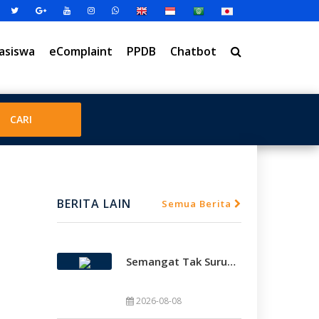
asiswa
eComplaint
PPDB
Chatbot
BERITA LAIN
Semua Berita
Semangat Tak Surut, Smamda Holic Kawal Perjuangan Tim Basket Smamda Di DBL 2026
2026-08-08
SMAMDA.SCH.ID – Gemuruh dukungan memb