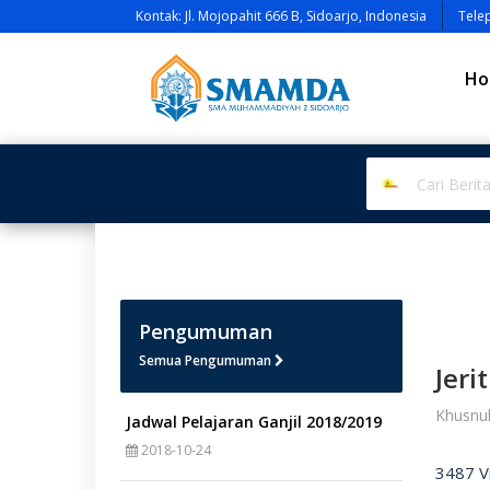
Kontak: Jl. Mojopahit 666 B, Sidoarjo, Indonesia
Tele
Ho
Pengumuman
Semua Pengumuman
Jeri
Khusnul
Jadwal Pelajaran Ganjil 2018/2019
2018-10-24
3487 V