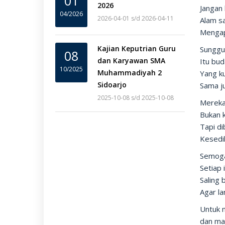
01
2026
Jangan 
04/2026
2026-04-01 s/d 2026-04-11
Alam s
Mengap
Kajian Keputrian Guru
Sunggu
08
dan Karyawan SMA
Itu bu
10/2025
Muhammadiyah 2
Yang ku
Sidoarjo
Sama j
2025-10-08 s/d 2025-10-08
Mereka 
Bukan k
Tapi di
Kesedi
Semoga 
Setiap 
Saling
Agar la
Untuk 
dan ma