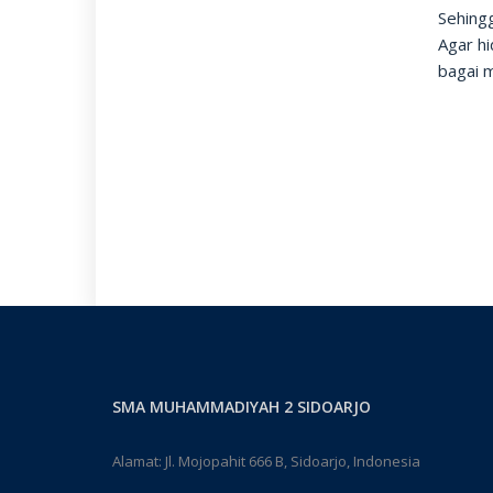
Sehing
Agar h
bagai m
(dar
SMA MUHAMMADIYAH 2 SIDOARJO
Alamat: Jl. Mojopahit 666 B, Sidoarjo, Indonesia