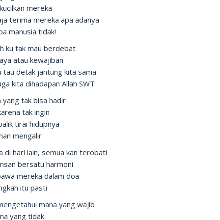
kucilkan mereka
aja terima mereka apa adanya
a manusia tidak!
h ku tak mau berdebat
daya atau kewajiban
 tau detak jantung kita sama
uga kita dihadapan Allah SWT
yang tak bisa hadir
arena tak ingin
balik tirai hidupnya
han mengalir
di hari lain, semua kan terobati
insan bersatu harmoni
 bawa mereka dalam doa
ngkah itu pasti
mengetahui mana yang wajib
na yang tidak