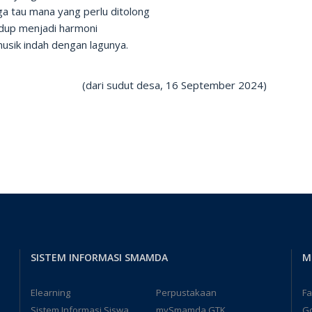
ga tau mana yang perlu ditolong
idup menjadi harmoni
usik indah dengan lagunya.
i sudut desa, 16 September 2024)
SISTEM INFORMASI SMAMDA
M
Elearning
Perpustakaan
F
Sistem Informasi Siswa
mySmamda GTK
G