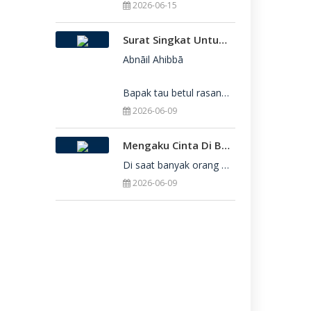
2026-06-15
Surat Singkat Untukmu Yang Belum Juga Diterima Di Perguruan Tinggi
Abnāil Ahibbā

Bapak tau betul rasanya berat sekali ketika dirimu belum juga diterima di Perguru
2026-06-09
Mengaku Cinta Di Balik Keterbatasan: Seni Menerima Diri Di Hadapan Ilahi
Di saat banyak orang yang serba menuntut kesempurnaan, kita sering kali terjebak dalam rasa bersalah
2026-06-09