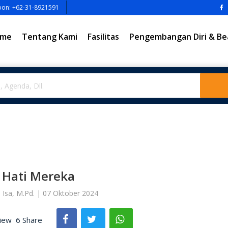
pon: +62-31-8921591
me
Tentang Kami
Fasilitas
Pengembangan Diri & Be
t Hati Mereka
 Isa, M.Pd. | 07 Oktober 2024
iew
6 Share