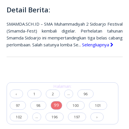
Detail Berita:
SMAMDA.SCH.ID – SMA Muhammadiyah 2 Sidoarjo Festival
(Smamda-Fest) kembali digelar. Perhelatan tahunan
Smamda Sidoarjo ini mempertandingkan tiga belas cabang
perlombaan. Salah satunya lomba Se...
Selengkapnya
Halaman:
...
‹
1
2
96
99
97
98
100
101
...
102
196
197
›