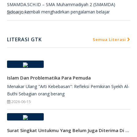
SMAMDA.SCH.ID – SMA Muhammadiyah 2 (SMAMDA)
Sidoarjo kembali menghadirkan pengalaman belajar
2026-08-05
LITERASI GTK
Semua Literasi
Islam Dan Problematika Para Pemuda
Menakar Ulang "Arti Kebebasan": Refleksi Pemikiran Syekh Al-
Buthi Sebagian orang berang
2026-06-15
Surat Singkat Untukmu Yang Belum Juga Diterima Di Perguruan Tinggi