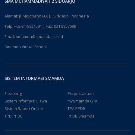
SMA MUHAMMADIYAH 2 SIDOARJO
Alamat: Jl. Mojopahit 666 B, Sidoarjo, Indonesia
Telp:
+62-31-8921591
| Fax: 031 8957099
Email:
smamda@smamda.sch.id
Smamda Virtual School
SISTEM INFORMASI SMAMDA
Elearning
Perpustakaan
Sistem Informasi Siswa
mySmamda GTK
Sistem Raport Online
TPA PPDB
TPD PPDB
PPDB Smamda