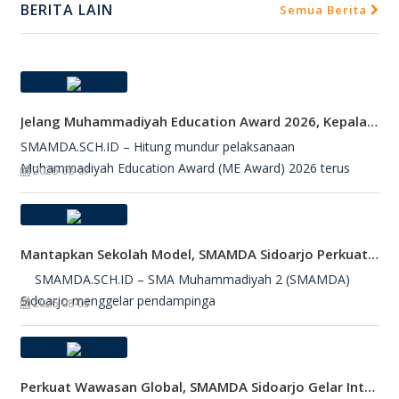
BERITA LAIN
Semua Berita
Jelang Muhammadiyah Education Award 2026, Kepala SMAMDA Sidoarjo Suntik Semangat Kontingen
SMAMDA.SCH.ID – Hitung mundur pelaksanaan
Muhammadiyah Education Award (ME Award) 2026 terus
2026-08-07
Mantapkan Sekolah Model, SMAMDA Sidoarjo Perkuat Pembelajaran Mendalam Dan KKA
SMAMDA.SCH.ID – SMA Muhammadiyah 2 (SMAMDA)
Sidoarjo menggelar pendampinga
2026-08-05
Perkuat Wawasan Global, SMAMDA Sidoarjo Gelar International Talk Show Bersama Mahasiswa Turki