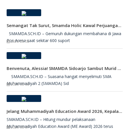
Semangat Tak Surut, Smamda Holic Kawal Perjuangan Tim Basket Smamda Di DBL 2026
SMAMDA.SCH.ID – Gemuruh dukungan membahana di Jawa
Pos Arena saat sekitar 600 suport
2026-08-08
Benvenuta, Alessia! SMAMDA Sidoarjo Sambut Murid Pertukaran Pelajar Dari Italia
SMAMDA.SCH.ID – Suasana hangat menyelimuti SMA
Muhammadiyah 2 (SMAMDA) Sid
2026-08-08
Jelang Muhammadiyah Education Award 2026, Kepala SMAMDA Sidoarjo Suntik Semangat Kontingen
SMAMDA.SCH.ID – Hitung mundur pelaksanaan
Muhammadiyah Education Award (ME Award) 2026 terus
2026-08-07