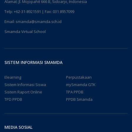
Alamat: Jl. Mojopahit 666 B, Sidoarjo, Indonesia
Telp:
+62-31-8921591
| Fax: 031 8957099
Email:
smamda@smamda.sch.id
Smamda Virtual School
SISTEM INFORMASI SMAMDA
Elearning
Perpustakaan
Sistem Informasi Siswa
mySmamda GTK
Sistem Raport Online
TPA PPDB
TPD PPDB
PPDB Smamda
MEDIA SOSIAL