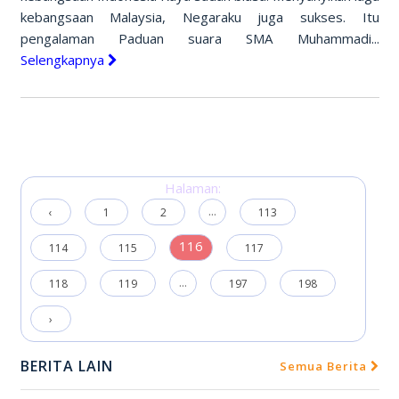
kebangsaan Malaysia, Negaraku juga sukses. Itu
pengalaman Paduan suara SMA Muhammadi...
Selengkapnya
Halaman:
...
‹
1
2
113
116
114
115
117
...
118
119
197
198
›
BERITA LAIN
Semua Berita