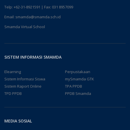
Telp:
+62-31-8921591
| Fax: 031 8957099
Email:
smamda@smamda.sch.id
Smamda Virtual School
SISTEM INFORMASI SMAMDA
Elearning
Perpustakaan
Sistem Informasi Siswa
mySmamda GTK
Sistem Raport Online
TPA PPDB
TPD PPDB
PPDB Smamda
MEDIA SOSIAL