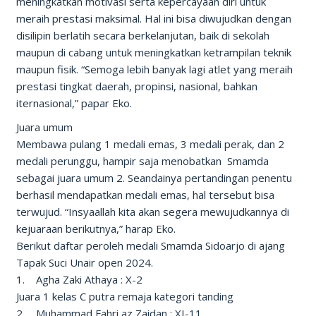
meningkatkan motivasi serta kepercayaan diri untuk
meraih prestasi maksimal. Hal ini bisa diwujudkan dengan
disilipin berlatih secara berkelanjutan, baik di sekolah
maupun di cabang untuk meningkatkan ketrampilan teknik
maupun fisik. “Semoga lebih banyak lagi atlet yang meraih
prestasi tingkat daerah, propinsi, nasional, bahkan
iternasional,” papar Eko.
Juara umum
Membawa pulang 1 medali emas, 3 medali perak, dan 2
medali perunggu, hampir saja menobatkan Smamda
sebagai juara umum 2. Seandainya pertandingan penentu
berhasil mendapatkan medali emas, hal tersebut bisa
terwujud. “Insyaallah kita akan segera mewujudkannya di
kejuaraan berikutnya,” harap Eko.
Berikut daftar peroleh medali Smamda Sidoarjo di ajang
Tapak Suci Unair open 2024.
1. Agha Zaki Athaya : X-2
Juara 1 kelas C putra remaja kategori tanding
2. Muhammad Fahri az Zaidan : XI-11