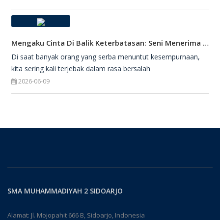
Mengaku Cinta Di Balik Keterbatasan: Seni Menerima Diri Di Hadapan Ilahi
Di saat banyak orang yang serba menuntut kesempurnaan,
kita sering kali terjebak dalam rasa bersalah
2026-06-09
SMA MUHAMMADIYAH 2 SIDOARJO
Alamat: Jl. Mojopahit 666 B, Sidoarjo, Indonesia