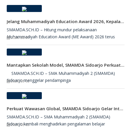
Jelang Muhammadiyah Education Award 2026, Kepala SMAMDA Sidoarjo Suntik Semangat Kontingen
SMAMDA.SCH.ID – Hitung mundur pelaksanaan
Muhammadiyah Education Award (ME Award) 2026 terus
2026-08-07
Mantapkan Sekolah Model, SMAMDA Sidoarjo Perkuat Pembelajaran Mendalam Dan KKA
SMAMDA.SCH.ID – SMA Muhammadiyah 2 (SMAMDA)
Sidoarjo menggelar pendampinga
2026-08-05
Perkuat Wawasan Global, SMAMDA Sidoarjo Gelar International Talk Show Bersama Mahasiswa Turki
SMAMDA.SCH.ID – SMA Muhammadiyah 2 (SMAMDA)
Sidoarjo kembali menghadirkan pengalaman belajar
2026-08-05