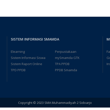
SISTEM INFORMASI SMAMDA
M
Elearning
Perpustakaan
F
Sistem Informasi Siswa
mySmamda GTK
G
Sistem Raport Online
TPA PPDB
In
TPD PPDB
PPDB Smamda
Copyright © 2023 SMA Muhammadiyah 2 Sidoarjo