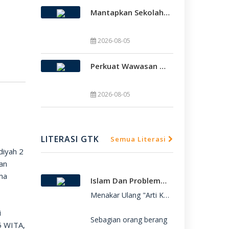
Mantapkan Sekolah Model, SMAMDA Sidoarjo Perkuat Pembelajaran Mendalam Dan KKA
2026-08-05
Perkuat Wawasan Global, SMAMDA Sidoarjo Gelar International Talk Show Bersama Mahasiswa Turki
SMAMDA.SCH.ID – SMA Muhammadiyah 2 

SMAMDA.SCH.ID – SMA Muhammadiyah 2 
2026-08-05
LITERASI GTK
Semua Literasi
iyah 2
an
ama
Islam Dan Problematika Para Pemuda
Menakar Ulang "Arti Kebebasan": Refleksi 
i
Sebagian orang berang
15 WITA,