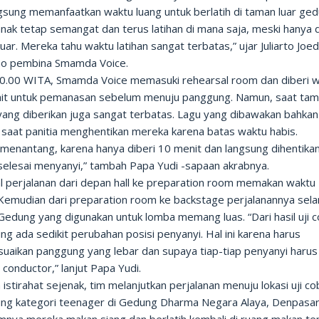
gsung memanfaatkan waktu luang untuk berlatih di taman luar ged
nak tetap semangat dan terus latihan di mana saja, meski hanya d
uar. Mereka tahu waktu latihan sangat terbatas,” ujar Juliarto Joed
o pembina Smamda Voice.
10.00 WITA, Smamda Voice memasuki rehearsal room dan diberi 
it untuk pemanasan sebelum menuju panggung. Namun, saat tamp
yang diberikan juga sangat terbatas. Lagu yang dibawakan bahka
 saat panitia menghentikan mereka karena batas waktu habis.
 menantang, karena hanya diberi 10 menit dan langsung dihentika
selesai menyanyi,” tambah Papa Yudi -sapaan akrabnya.
l perjalanan dari depan hall ke preparation room memakan waktu
 Kemudian dari preparation room ke backstage perjalanannya sel
Gedung yang digunakan untuk lomba memang luas. “Dari hasil uji 
g ada sedikit perubahan posisi penyanyi. Hal ini karena harus
uaikan panggung yang lebar dan supaya tiap-tiap penyanyi harus
 conductor,” lanjut Papa Yudi.
 istirahat sejenak, tim melanjutkan perjalanan menuju lokasi uji co
ng kategori teenager di Gedung Dharma Negara Alaya, Denpasar