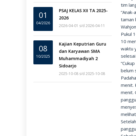
tim lan
PSAJ KELAS XII TA 2025-
“Anak-a
01
2026
taman l
04/2026
2026-04-01 s/d 2026-04-11
Wahjon
Pukul 
10 men
Kajian Keputrian Guru
08
waktu 
dan Karyawan SMA
selesai
10/2025
Muhammadiyah 2
“Cukup
Sidoarjo
belum 
2025-10-08 s/d 2025-10-08
Padaha
menit.
menit. 
panggun
menyes
melihat
Setelah
panggu