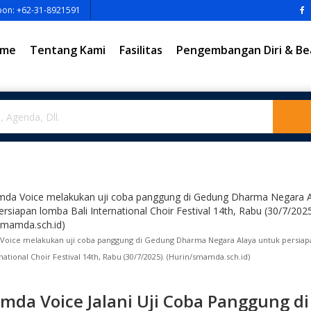
pon: +62-31-8921591
me
Tentang Kami
Fasilitas
Pengembangan Diri & Be
oice melakukan uji coba panggung di Gedung Dharma Negara Alaya untuk persia
rnational Choir Festival 14th, Rabu (30/7/2025). (Hurin/smamda.sch.id)
da Voice Jalani Uji Coba Panggung di