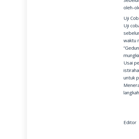
Sebelu
oleh-ol
Uji Co
Uji co
sebelu
waktu 
“Gedun
mungki
Usai pe
istirah
untuk p
Menera
langka
Editor