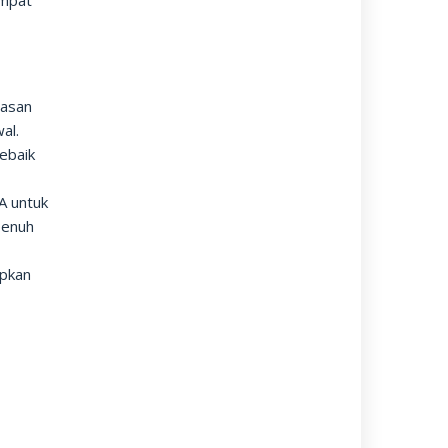
empat
tasan
al.
ebaik
A untuk
 penuh
apkan