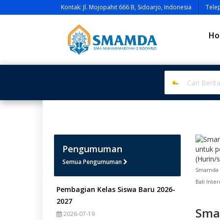
Kontak: Jl. Mojopahit 666 B, Sidoarjo, Indonesia
Tele
Ho
Pengumuman
Semua Pengumuman
Smamda V
Bali Inte
Pembagian Kelas Siswa Baru 2026-
2027
Smam
2026-07-19