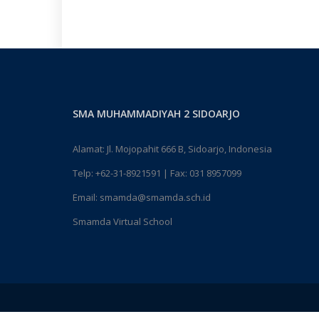
SMA MUHAMMADIYAH 2 SIDOARJO
Alamat: Jl. Mojopahit 666 B, Sidoarjo, Indonesia
Telp:
+62-31-8921591
| Fax: 031 8957099
Email:
smamda@smamda.sch.id
Smamda Virtual School