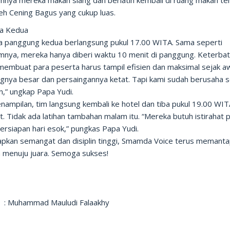
mnya mereka makan siang dan berlatih kembali di ruang makan t
eh Cening Bagus yang cukup luas.
ba Kedua
ba panggung kedua berlangsung pukul 17.00 WITA. Sama seperti
mnya, mereka hanya diberi waktu 10 menit di panggung. Keterba
membuat para peserta harus tampil efisien dan maksimal sejak aw
gnya besar dan persaingannya ketat. Tapi kami sudah berusaha s
n,” ungkap Papa Yudi.
nampilan, tim langsung kembali ke hotel dan tiba pukul 19.00 WIT
at. Tidak ada latihan tambahan malam itu. “Mereka butuh istirahat
ersiapan hari esok,” pungkas Papa Yudi.
pkan semangat dan disiplin tinggi, Smamda Voice terus memant
h menuju juara. Semoga sukses!
 : Muhammad Mauludi Falaakhy