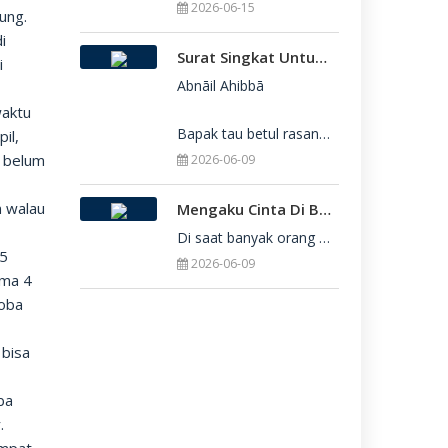
2026-06-15
ung.
i
Surat Singkat Untukmu Yang Belum Juga Diterima Di Perguruan Tinggi
i
Abnāil Ahibbā

waktu
Bapak tau betul rasanya berat sekali ketika dirimu belum juga diterima di Perguru
il,
n belum
2026-06-09
n walau
Mengaku Cinta Di Balik Keterbatasan: Seni Menerima Diri Di Hadapan Ilahi
Di saat banyak orang yang serba menuntut kesempurnaan, kita sering kali terjebak dalam rasa bersalah
 5
2026-06-09
ama 4
coba
 bisa
ba
.