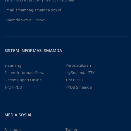
Telp:
+62-31-8921591
| Fax: 031 8957099
Email:
smamda@smamda.sch.id
Smamda Virtual School
SISTEM INFORMASI SMAMDA
Elearning
Perpustakaan
Sistem Informasi Siswa
mySmamda GTK
Sistem Raport Online
TPA PPDB
TPD PPDB
PPDB Smamda
MEDIA SOSIAL
Facebook
Twitter