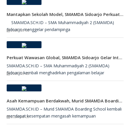
Mantapkan Sekolah Model, SMAMDA Sidoarjo Perkuat Pembelajaran Mendalam Dan KKA
SMAMDA.SCH.ID – SMA Muhammadiyah 2 (SMAMDA)
Sidoarjo menggelar pendampinga
2026-08-05
Perkuat Wawasan Global, SMAMDA Sidoarjo Gelar International Talk Show Bersama Mahasiswa Turki
SMAMDA.SCH.ID – SMA Muhammadiyah 2 (SMAMDA)
Sidoarjo kembali menghadirkan pengalaman belajar
2026-08-05
Asah Kemampuan Berdakwah, Murid SMAMDA Boarding School Dipercaya Jadi Petugas Salat Jumat
SMAMDA.SCH.ID – Murid SMAMDA Boarding School kembali
mendapat kesempatan mengasah kemampuan
2026-08-03