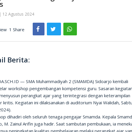
is
| 12 Agustus 2024
iew
1 Share
il Berita:
.SCH.ID — SMA Muhammadiyah 2 (SMAMDA) Sidoarjo kembali
lar workshop pengembangan kompetensi guru. Sasaran kegiatan 
 menyusun perangkat ajar yang terintegrasi dengan keterampilan
r kritis. Kegiatan ini dilaksanakan di auditorium Nyai Walidah, Sabt
2024).
op dihadiri oleh seluruh tenaga pengajar Smamda. Kepala Smam
o, M. Zainul Arifin juga hadir. Saat sambutan pembukaan, ia mene
nya peningkatan kualitas pembelajaran melalui perangkat ajar ya