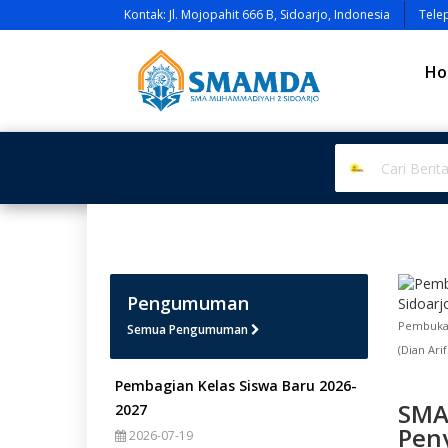
Kontak: Jl. Mojopahit 666 B, Sidoarjo, Indonesia
Tele
Ho
Pengumuman
Pembukaa
Semua Pengumuman
(Dian Ari
Pembagian Kelas Siswa Baru 2026-
SMA
2027
Pen
2026-07-19