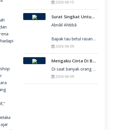
2026-06-15
Surat Singkat Untukmu Yang Belum Juga Diterima Di Perguruan Tinggi
sah
Abnāil Ahibbā

 dan
arena
Bapak tau betul rasanya berat sekali ketika dirimu belum juga diterima di Perguru
ghadapi
2026-06-09
Mengaku Cinta Di Balik Keterbatasan: Seni Menerima Diri Di Hadapan Ilahi
kshop
Di saat banyak orang yang serba menuntut kesempurnaan, kita sering kali terjebak dalam rasa bersalah
er
2026-06-09
cara
yang
f,”
elalui
ajar