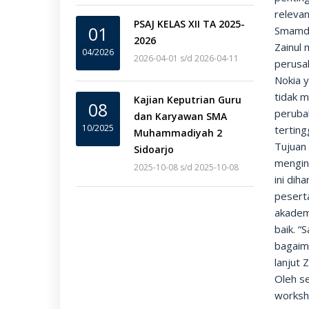
relevan
PSAJ KELAS XII TA 2025-
01
Smamda
2026
Zainul
04/2026
2026-04-01 s/d 2026-04-11
perusa
Nokia 
tidak 
Kajian Keputrian Guru
08
perubah
dan Karyawan SMA
10/2025
terting
Muhammadiyah 2
Tujuan
Sidoarjo
mengint
2025-10-08 s/d 2025-10-08
ini dih
peserta
akademi
baik. “
bagaima
lanjut Z
Oleh se
worksh