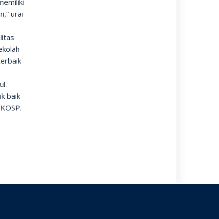
emiliki
,” urai
litas
ekolah
erbaik
ul.
k baik
e-KOSP.