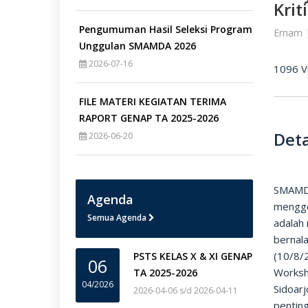
Krit
Pengumuman Hasil Seleksi Program
Ernam 
Unggulan SMAMDA 2026
2026-07-16
1096 V
FILE MATERI KEGIATAN TERIMA
RAPORT GENAP TA 2025-2026
Deta
2026-06-20
SMAMDA
Agenda
mengge
Semua Agenda
adalah
bernala
(10/8/
PSTS KELAS X & XI GENAP
06
Worksh
TA 2025-2026
04/2026
Sidoarj
2026-04-06 s/d 2026-04-11
penting