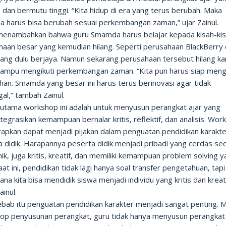
 dan bermutu tinggi. “Kita hidup di era yang terus berubah. Maka
 harus bisa berubah sesuai perkembangan zaman,” ujar Zainul.
 menambahkan bahwa guru Smamda harus belajar kepada kisah-ki
haan besar yang kemudian hilang. Seperti perusahaan BlackBerry
yang dulu berjaya. Namun sekarang perusahaan tersebut hilang k
mampu mengikuti perkembangan zaman. “Kita pun harus siap men
an. Smamda yang besar ini harus terus berinovasi agar tidak
gal,” tambah Zainul.
 utama workshop ini adalah untuk menyusun perangkat ajar yang
egrasikan kemampuan bernalar kritis, reflektif, dan analisis. Wor
arapkan dapat menjadi pijakan dalam penguatan pendidikan karakt
 didik. Harapannya peserta didik menjadi pribadi yang cerdas se
k, juga kritis, kreatif, dan memiliki kemampuan problem solving 
Saat ini, pendidikan tidak lagi hanya soal transfer pengetahuan, tapi
na kita bisa mendidik siswa menjadi individu yang kritis dan kreati
ainul.
bab itu penguatan pendidikan karakter menjadi sangat penting. M
op penyusunan perangkat, guru tidak hanya menyusun perangkat 