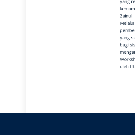
yang r
kemamp
Zainul.
Melalu
pembel
yang s
bagi s
mengan
Worksho
oleh If