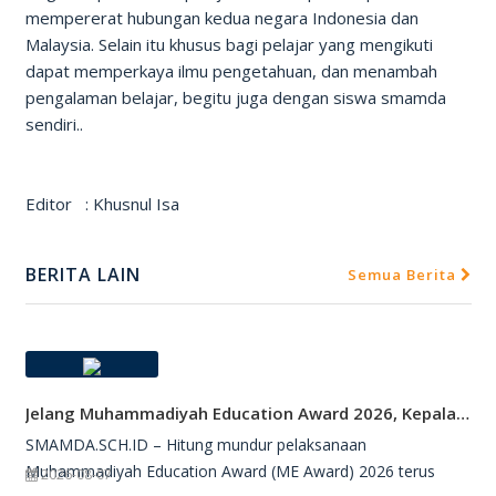
mempererat hubungan kedua negara Indonesia dan
Malaysia. Selain itu khusus bagi pelajar yang mengikuti
dapat memperkaya ilmu pengetahuan, dan menambah
pengalaman belajar, begitu juga dengan siswa smamda
sendiri..
Editor : Khusnul Isa
BERITA LAIN
Semua Berita
Jelang Muhammadiyah Education Award 2026, Kepala SMAMDA Sidoarjo Suntik Semangat Kontingen
SMAMDA.SCH.ID – Hitung mundur pelaksanaan
Muhammadiyah Education Award (ME Award) 2026 terus
2026-08-07