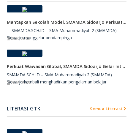
Mantapkan Sekolah Model, SMAMDA Sidoarjo Perkuat Pembelajaran Mendalam Dan KKA
SMAMDA.SCH.ID – SMA Muhammadiyah 2 (SMAMDA)
Sidoarjo menggelar pendampinga
2026-08-05
Perkuat Wawasan Global, SMAMDA Sidoarjo Gelar International Talk Show Bersama Mahasiswa Turki
SMAMDA.SCH.ID – SMA Muhammadiyah 2 (SMAMDA)
Sidoarjo kembali menghadirkan pengalaman belajar
2026-08-05
LITERASI GTK
Semua Literasi