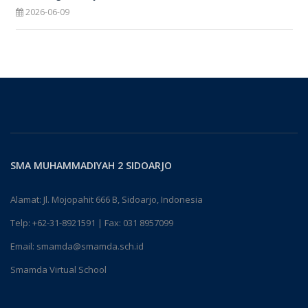
2026-06-09
SMA MUHAMMADIYAH 2 SIDOARJO
Alamat: Jl. Mojopahit 666 B, Sidoarjo, Indonesia
Telp:
+62-31-8921591
| Fax: 031 8957099
Email:
smamda@smamda.sch.id
Smamda Virtual School