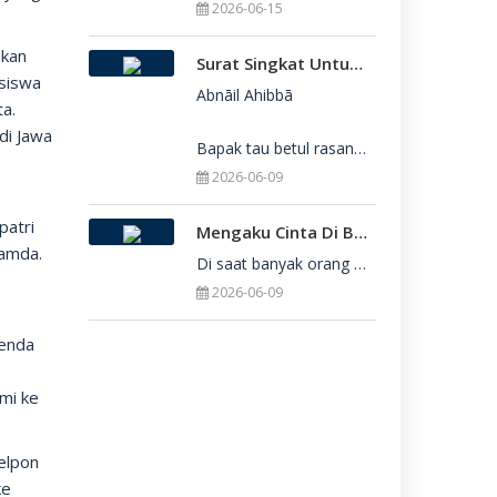
2026-06-15
nkan
Surat Singkat Untukmu Yang Belum Juga Diterima Di Perguruan Tinggi
 siswa
Abnāil Ahibbā

ta.
di Jawa
Bapak tau betul rasanya berat sekali ketika dirimu belum juga diterima di Perguru
2026-06-09
patri
Mengaku Cinta Di Balik Keterbatasan: Seni Menerima Diri Di Hadapan Ilahi
mamda.
Di saat banyak orang yang serba menuntut kesempurnaan, kita sering kali terjebak dalam rasa bersalah
2026-06-09
genda
mi ke
elpon
ke