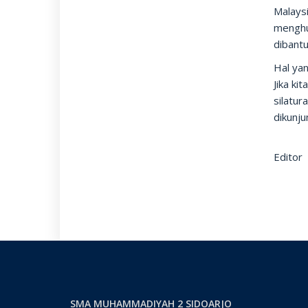
Malaysi
menghu
dibantu
Hal ya
Jika ki
silatur
dikunju
Editor
SMA MUHAMMADIYAH 2 SIDOARJO