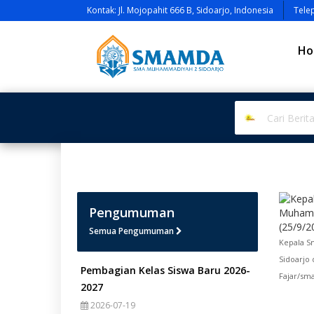
Kontak: Jl. Mojopahit 666 B, Sidoarjo, Indonesia
Tele
Ho
Pengumuman
Semua Pengumuman
Kepala S
Sidoarjo 
Pembagian Kelas Siswa Baru 2026-
Fajar/sm
2027
2026-07-19