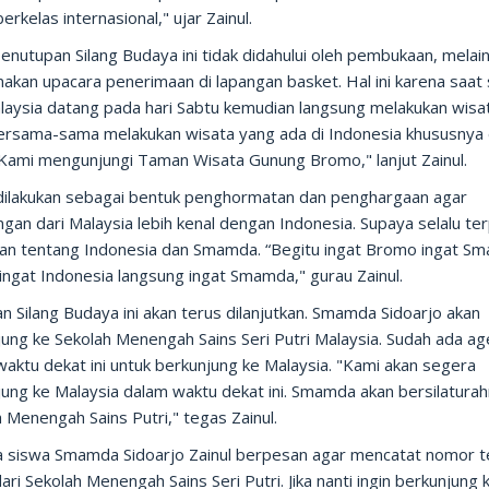
erkelas internasional," ujar Zainul.
enutupan Silang Budaya ini tidak didahului oleh pembukaan, melai
nakan upacara penerimaan di lapangan basket. Hal ini karena saat
alaysia datang pada hari Sabtu kemudian langsung melakukan wisa
bersama-sama melakukan wisata yang ada di Indonesia khususnya 
 Kami mengunjungi Taman Wisata Gunung Bromo," lanjut Zainul.
i dilakukan sebagai bentuk penghormatan dan penghargaan agar
an dari Malaysia lebih kenal dengan Indonesia. Supaya selalu ter
an tentang Indonesia dan Smamda. “Begitu ingat Bromo ingat S
ingat Indonesia langsung ingat Smamda," gurau Zainul.
n Silang Budaya ini akan terus dilanjutkan. Smamda Sidoarjo akan
jung ke Sekolah Menengah Sains Seri Putri Malaysia. Sudah ada a
aktu dekat ini untuk berkunjung ke Malaysia. "Kami akan segera
ung ke Malaysia dalam waktu dekat ini. Smamda akan bersilaturah
 Menengah Sains Putri," tegas Zainul.
 siswa Smamda Sidoarjo Zainul berpesan agar mencatat nomor t
ari Sekolah Menengah Sains Seri Putri. Jika nanti ingin berkunjung 