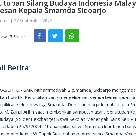
utupan Silang Budaya Indonesia Malay
 Pesan Kepala Smamda Sidoarjo
rnam | 27 September 2024
iew
5 Share
il Berita:
.SCH.ID - SMA Muhammadiyah 2 (Smamda) Sidoarjo mengemba
ikan holistik. Pendidikan yang mengeluarkan semua kemampuan di
an pikiran seluruh warga Smamda. Demikian muqaddimah kepala 
o, M. Zainul Arifin saat memberikan sambutan acara penutupan ke
 Budaya (Student exchange) Siswa Sekolah Menengah Sains Seri Pu
ia, Rabu (25/9/2024). "Penampilan siswa Smamda luar biasa bany
dari kepanduan HW Tapak Suci, bahan paduan suara Smamda Voic