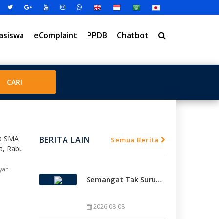
asiswa
eComplaint
PPDB
Chatbot
BERITA LAIN
Semua Berita
yah
Semangat Tak Surut, Smamda Holic Kawal Perjuangan Tim Basket Smamda Di DBL 2026
2026-08-08
SMAMDA.SCH.ID – Gemuruh dukungan memb