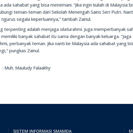
a ada sahabat yang bisa menemani. “Jika ingin kuliah di Malaysia b
bungi teman-teman dari Sekolah Menengah Sains Seri Putri. Nanti
 ngurus segala keperluannya,” tambah Zainul.
ng terpenting adalah menjaga silaturahmi. Juga memperbanyak sa
ta memiliki banyak sahabat itu sama dengan banyak keluarga. "Jaga
ahmi, perbanyak teman. Jika nanti ke Malaysia ada sahabat yang bi
ngi," pungkas Zainul.
 : Muh. Mauludy Falaakhy
SISTEM INFORMASI SMAMDA
M