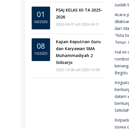
sudah b
PSAJ KELAS XII TA 2025-
01
Acara p
2026
dilaksa
04/2026
2026-04-01 s/d 2026-04-11
dari M
"Kita 
Kajian Keputrian Guru
Timur.
08
dan Karyawan SMA
Hal in
10/2025
Muhammadiyah 2
rombong
Sidoarjo
kenang
2025-10-08 s/d 2025-10-08
Begitu 
Kegiata
berkun
dalam w
berkunj
Sekolah
Kepada
siswa d