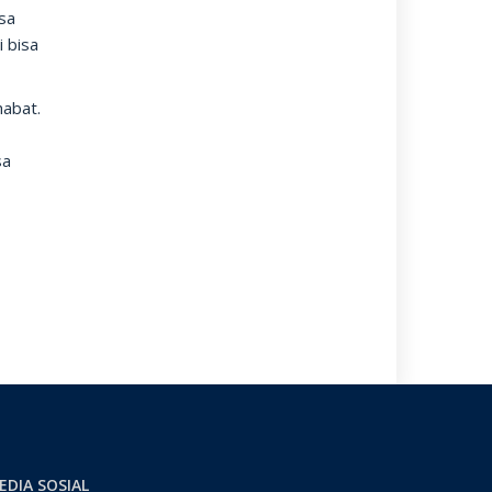
isa
 bisa
habat.
sa
EDIA SOSIAL